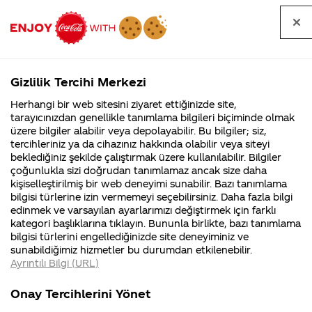
Tüm
Arama
Anasayfa
Haberler
Kapat
sorular
yap
Gizlilik Tercihi Merkezi
Arama yap
Herhangi bir web sitesini ziyaret ettiğinizde site,
Anasayfa
Sorular
Soru detayları
tarayıcınızdan genellikle tanımlama bilgileri biçiminde olmak
üzere bilgiler alabilir veya depolayabilir. Bu bilgiler; siz,
Coca-
Coca-
Kategoriler
Coca-Cola
Coca cola
coco cola
tercihleriniz ya da cihazınız hakkında olabilir veya siteyi
Cola'nın
Cola’yı
nerenin
İsrail malı mı
Filistin'de
kim
beklediğiniz şekilde çalıştırmak üzere kullanılabilir. Bilgiler
malı?
Yani ...
fabr...
buldu?
çoğunlukla sizi doğrudan tanımlamaz ancak size daha
neden
kişiselleştirilmiş bir web deneyimi sunabilir. Bazı tanımlama
Kurumsal
Kamp
bilgisi türlerine izin vermemeyi seçebilirsiniz. Daha fazla bilgi
manuel
edinmek ve varsayılan ayarlarımızı değiştirmek için farklı
4355 Soru
90 Soru
kategori başlıklarına tıklayın. Bununla birlikte, bazı tanımlama
neueri
Coca-Cola
Kampany
bilgisi türlerini engellediğinizde site deneyiminiz ve
Şirketi
hakkınd
sunabildiğimiz hizmetler bu durumdan etkilenebilir.
hakkında
ettikleri
reklamında
Ayrıntılı Bilgi (URL)
merak
Kampan
ettikleriniz.
koşulları
Kurumsal
Kampanyal
oynattı
Fabrikalarımız,
kampany
Onay Tercihlerini Yönet
sertifikalarımız,
tarihleri
4355 Soru
90 Soru
faaliyet
temini v