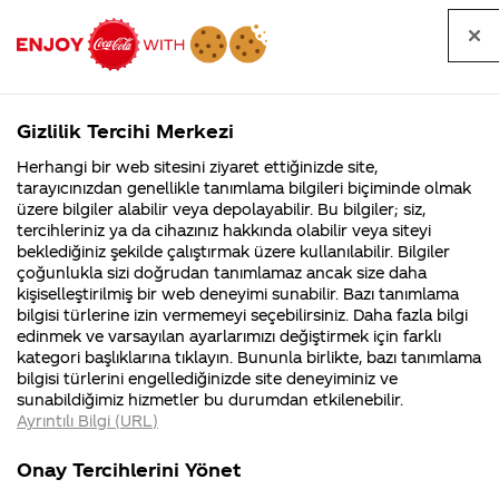
Tüm
Arama
Anasayfa
Haberler
Kapat
sorular
yap
Gizlilik Tercihi Merkezi
Arama yap
Herhangi bir web sitesini ziyaret ettiğinizde site,
Anasayfa
Sorular
Soru detayları
tarayıcınızdan genellikle tanımlama bilgileri biçiminde olmak
üzere bilgiler alabilir veya depolayabilir. Bu bilgiler; siz,
Coca-
Coca-
Kategoriler
Coca-Cola
Coca cola
Coco cola
tercihleriniz ya da cihazınız hakkında olabilir veya siteyi
Cola'nın
Cola’yı
nerenin
İsrail malı mı
Filistin'de
kim
beklediğiniz şekilde çalıştırmak üzere kullanılabilir. Bilgiler
malı?
Yani ...
fabr...
buldu?
çoğunlukla sizi doğrudan tanımlamaz ancak size daha
israil ordu
kişiselleştirilmiş bir web deneyimi sunabilir. Bazı tanımlama
Kurumsal
Kamp
bilgisi türlerine izin vermemeyi seçebilirsiniz. Daha fazla bilgi
cephanesine
edinmek ve varsayılan ayarlarımızı değiştirmek için farklı
4355 Soru
90 Soru
kategori başlıklarına tıklayın. Bununla birlikte, bazı tanımlama
yardım
Coca-Cola
Kampany
bilgisi türlerini engellediğinizde site deneyiminiz ve
Şirketi
hakkınd
sunabildiğimiz hizmetler bu durumdan etkilenebilir.
hakkında
ettikleri
etmediğini
Ayrıntılı Bilgi (URL)
merak
Kampan
ettikleriniz.
koşulları
Kurumsal
Kampany
kanıtlayabilir
Fabrikalarımız,
kampany
Onay Tercihlerini Yönet
sertifikalarımız,
tarihleri
4355 Soru
90 Soru
faaliyet
temini v