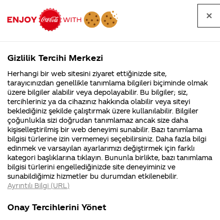
Tüm
Arama
Anasayfa
Haberler
Kapat
sorular
yap
Gizlilik Tercihi Merkezi
Arama yap
Herhangi bir web sitesini ziyaret ettiğinizde site,
Anasayfa
Sorular
Soru detayları
tarayıcınızdan genellikle tanımlama bilgileri biçiminde olmak
üzere bilgiler alabilir veya depolayabilir. Bu bilgiler; siz,
Coca-
Coca-
Kategoriler
Coca-Cola
Coca cola
coco cola
tercihleriniz ya da cihazınız hakkında olabilir veya siteyi
Cola'nın
Cola’yı
nerenin
İsrail malı mı
Filistin'de
kim
beklediğiniz şekilde çalıştırmak üzere kullanılabilir. Bilgiler
malı?
Yani ...
fabr...
buldu?
çoğunlukla sizi doğrudan tanımlamaz ancak size daha
ishal
kişiselleştirilmiş bir web deneyimi sunabilir. Bazı tanımlama
Kurumsal
Kamp
bilgisi türlerine izin vermemeyi seçebilirsiniz. Daha fazla bilgi
yapar mı
edinmek ve varsayılan ayarlarımızı değiştirmek için farklı
4355 Soru
90 Soru
kategori başlıklarına tıklayın. Bununla birlikte, bazı tanımlama
Coca-Cola
Kampany
bilgisi türlerini engellediğinizde site deneyiminiz ve
Şirketi
hakkınd
23
sunabildiğimiz hizmetler bu durumdan etkilenebilir.
hakkında
ettikleri
Mart
Ayrıntılı Bilgi (URL)
merak
Kampan
2014
ettikleriniz.
koşulları
Kurumsal
Kampanyala
Fabrikalarımız,
kampany
Merhaba Samet,
Onay Tercihlerini Yönet
sertifikalarımız,
tarihleri
4355 Soru
90 Soru
faaliyet
temini v