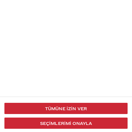
İletişim
Takip et
S.S.S
Kullanım
444 30 40
X / Twitter
Koşulları
Coca-Cola İletişim
Facebook
Merkezi
Veri Koruma
iletisimmerkezi@coca-
ve Gizlilik
cola.com
TÜMÜNE İZIN VER
Bilgi
Toplumu
SEÇIMLERIMI ONAYLA
Hizmetleri