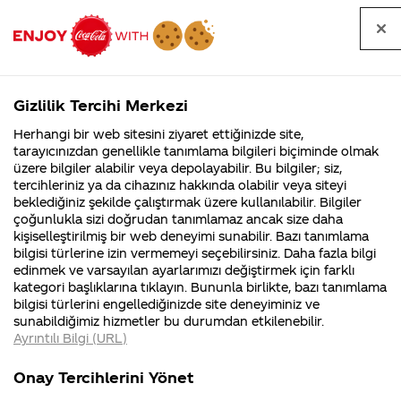
Tüm
Arama
Anasayfa
Haberler
Kapat
sorular
yap
Gizlilik Tercihi Merkezi
Arama yap
Herhangi bir web sitesini ziyaret ettiğinizde site,
Anasayfa
Sorular
Soru detayları
tarayıcınızdan genellikle tanımlama bilgileri biçiminde olmak
üzere bilgiler alabilir veya depolayabilir. Bu bilgiler; siz,
Coca-
Coca-
Kategoriler
Coca-Cola
Coca cola
Coco-Cola
tercihleriniz ya da cihazınız hakkında olabilir veya siteyi
Cola'nın
Cola’yı
nerenin
İsrail malı mı
Filistin'de
kim
beklediğiniz şekilde çalıştırmak üzere kullanılabilir. Bilgiler
malı?
Yani ...
fabr...
buldu?
çoğunlukla sizi doğrudan tanımlamaz ancak size daha
arkadaşıma
kişiselleştirilmiş bir web deneyimi sunabilir. Bazı tanımlama
Kurumsal
Kamp
bilgisi türlerine izin vermemeyi seçebilirsiniz. Daha fazla bilgi
doğum
edinmek ve varsayılan ayarlarımızı değiştirmek için farklı
4355 Soru
90 Soru
kategori başlıklarına tıklayın. Bununla birlikte, bazı tanımlama
gününde 6
Coca-Cola
Kampany
bilgisi türlerini engellediğinizde site deneyiminiz ve
Şirketi
hakkınd
sunabildiğimiz hizmetler bu durumdan etkilenebilir.
hakkında
ettikleri
adet kutu
Ayrıntılı Bilgi (URL)
merak
Kampan
ettikleriniz.
koşulları
Kurumsal
Kampanya
kola
Fabrikalarımız,
kampany
Onay Tercihlerini Yönet
sertifikalarımız,
tarihleri
4355 Soru
90 Soru
faaliyet
temini v