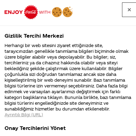
Tüm
Arama
Anasayfa
Haberler
Kapat
sorular
yap
Gizlilik Tercihi Merkezi
Arama yap
Herhangi bir web sitesini ziyaret ettiğinizde site,
Anasayfa
Sorular
Soru detayları
tarayıcınızdan genellikle tanımlama bilgileri biçiminde olmak
üzere bilgiler alabilir veya depolayabilir. Bu bilgiler; siz,
Coca-
Coca-
Kategoril
Coca-Cola
Coca cola
cocacola'nın
tercihleriniz ya da cihazınız hakkında olabilir veya siteyi
Cola'nın
Cola’yı
nerenin
İsrail malı mı
Filistin'de
kim
beklediğiniz şekilde çalıştırmak üzere kullanılabilir. Bilgiler
malı?
Yani ...
fabr...
buldu?
çoğunlukla sizi doğrudan tanımlamaz ancak size daha
üzerinde"soğuk
kişiselleştirilmiş bir web deneyimi sunabilir. Bazı tanımlama
Kurumsal
Kamp
bilgisi türlerine izin vermemeyi seçebilirsiniz. Daha fazla bilgi
içiniz" yazılı bir
edinmek ve varsayılan ayarlarımızı değiştirmek için farklı
4355 Soru
90 Soru
kategori başlıklarına tıklayın. Bununla birlikte, bazı tanımlama
ibarenin
Coca-Cola
Kampany
bilgisi türlerini engellediğinizde site deneyiminiz ve
Şirketi
hakkınd
sunabildiğimiz hizmetler bu durumdan etkilenebilir.
hakkında
ettikleri
nedeni sıcak
Ayrıntılı Bilgi (URL)
merak
Kampan
ettikleriniz.
koşulları
Kurumsal
Kam
ortamda
Fabrikalarımız,
kampany
Onay Tercihlerini Yönet
sertifikalarımız,
tarihleri
4355 Soru
90 Soru
faaliyet
temini v