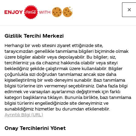
Tüm
Arama
Anasayfa
Haberler
Kapat
sorular
yap
Gizlilik Tercihi Merkezi
Arama yap
Herhangi bir web sitesini ziyaret ettiğinizde site,
Anasayfa
Sorular
Soru detayları
tarayıcınızdan genellikle tanımlama bilgileri biçiminde olmak
üzere bilgiler alabilir veya depolayabilir. Bu bilgiler; siz,
Coca-
Coca-
Kategoril
Coca-Cola
Coca cola
Coca-oglum 16
tercihleriniz ya da cihazınız hakkında olabilir veya siteyi
Cola'nın
Cola’yı
nerenin
İsrail malı mı
Filistin'de
kim
beklediğiniz şekilde çalıştırmak üzere kullanılabilir. Bilgiler
malı?
Yani ...
fabr...
buldu?
çoğunlukla sizi doğrudan tanımlamaz ancak size daha
aylık ve cola
kişiselleştirilmiş bir web deneyimi sunabilir. Bazı tanımlama
Kurumsal
Kamp
bilgisi türlerine izin vermemeyi seçebilirsiniz. Daha fazla bilgi
delısı resım
edinmek ve varsayılan ayarlarımızı değiştirmek için farklı
4355 Soru
90 Soru
kategori başlıklarına tıklayın. Bununla birlikte, bazı tanımlama
reklam vıdeo
Coca-Cola
Kampany
bilgisi türlerini engellediğinizde site deneyiminiz ve
Şirketi
hakkınd
sunabildiğimiz hizmetler bu durumdan etkilenebilir.
hakkında
ettikleri
gorunce
Ayrıntılı Bilgi (URL)
merak
Kampan
ettikleriniz.
koşulları
Kurumsal
Kamp
cılgına
Fabrikalarımız,
kampany
Onay Tercihlerini Yönet
sertifikalarımız,
tarihleri
4355 Soru
90 Soru
faaliyet
temini v