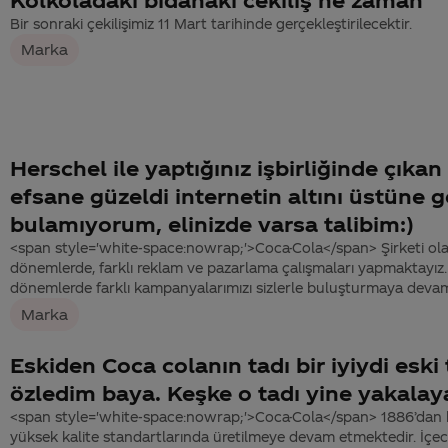
Bir sonraki çekilişimiz 11 Mart tarihinde gerçekleştirilecektir.
Marka
Herschel ile yaptığınız işbirliğinde çıkan
efsane güzeldi internetin altını üstüne g
bulamıyorum, elinizde varsa talibim:)
<span style='white-space:nowrap;'>Coca-Cola</span> Şirketi ola
dönemlerde, farklı reklam ve pazarlama çalışmaları yapmaktayı
dönemlerde farklı kampanyalarımızı sizlerle buluşturmaya deva
Marka
Eskiden Coca colanın tadı bir iyiydi eski 
özledim baya. Keşke o tadı yine yakalaya
<span style='white-space:nowrap;'>Coca-Cola</span> 1886’dan 
yüksek kalite standartlarında üretilmeye devam etmektedir. İçec