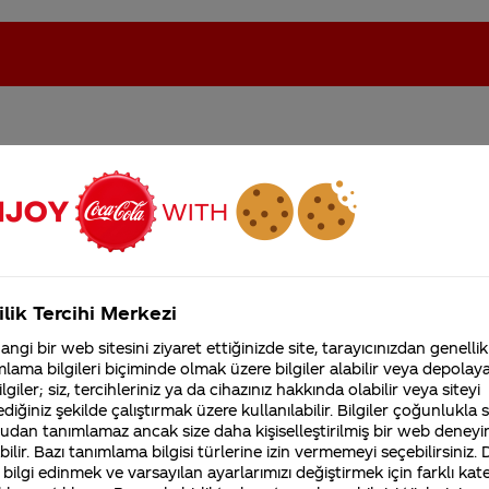
oca-Cola'nın Filistin'de fabr...
Coca-Cola’yı kim buldu?
Kurumsal
ilik Tercihi Merkezi
4355 Soru
ngi bir web sitesini ziyaret ettiğinizde site, tarayıcınızdan genellik
Coca-Cola Şirketi hakk
lama bilgileri biçiminde olmak üzere bilgiler alabilir veya depolayab
merak ettikleriniz.
sinin olduğunu gösteren bir çalışma bulunmamaktadır.
lgiler; siz, tercihleriniz ya da cihazınız hakkında olabilir veya siteyi
Fabrikalarımız,
diğiniz şekilde çalıştırmak üzere kullanılabilir. Bilgiler çoğunlukla si
sertifikalarımız, faaliyet
gösterdiğimiz ülkeler,
udan tanımlamaz ancak size daha kişiselleştirilmiş bir web deneyi
iniz Merak Ettim sitemizi ziyaret ettiğiniz için teşekkür
tarihçemiz ve daha fazla
ilir. Bazı tanımlama bilgisi türlerine izin vermemeyi seçebilirsiniz.
 bilgi edinmek ve varsayılan ayarlarımızı değiştirmek için farklı kat