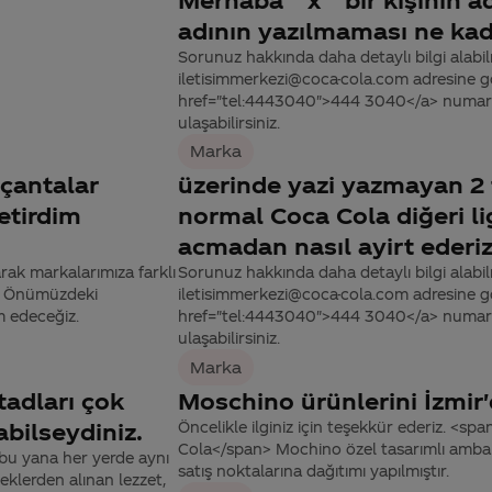
adının yazılmaması ne kada
Sorunuz hakkında daha detaylı bilgi alabilme
iletisimmerkezi@coca-cola.com adresine gön
href="tel:4443040">444 3040</a> numaralı
ulaşabilirsiniz.
Marka
 çantalar
üzerinde yazi yazmayan 2 fa
etirdim
normal Coca Cola diğeri li
acmadan nasıl ayirt ederi
rak markalarımıza farklı
Sorunuz hakkında daha detaylı bilgi alabilme
z. Önümüzdeki
iletisimmerkezi@coca-cola.com adresine gön
m edeceğiz.
href="tel:4443040">444 3040</a> numaralı
ulaşabilirsiniz.
Marka
tadları çok
Moschino ürünlerini İzmir'
bilseydiniz.
Öncelikle ilginiz için teşekkür ederiz. <s
Cola</span> Mochino özel tasarımlı ambalaj
bu yana her yerde aynı
satış noktalarına dağıtımı yapılmıştır.
eklerden alınan lezzet,