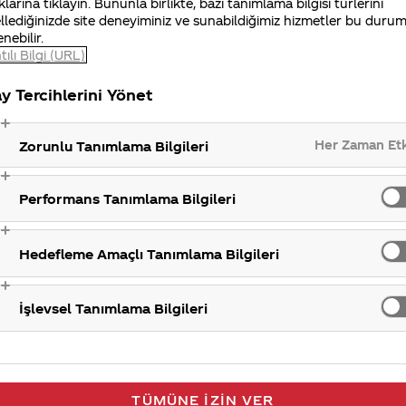
klarına tıklayın. Bununla birlikte, bazı tanımlama bilgisi türlerini
llediğinizde site deneyiminiz ve sunabildiğimiz hizmetler bu duru
Kolanın 
enebilir.
tılı Bilgi (URL)
y Tercihlerini Yönet
Her Zaman Et
Zorunlu Tanımlama Bilgileri
Performans Tanımlama Bilgileri
Hedefleme Amaçlı Tanımlama Bilgileri
İşlevsel Tanımlama Bilgileri
TÜMÜNE İZIN VER