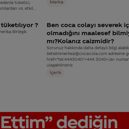
Marka
nedenle tüketici,
lardan vs. etkil...
tüketılıyor ?
Ben coca colayı severek i
rika Birleşik
olmadığını maalesef bilmiy
mı?Kolanız caizmidir?
Sorunuz hakkında daha detaylı bilgi alabilme
iletisimmerkezi@coca-cola.com adresine gön
href="tel:4443040">444 3040</a> numaralı
ulaşabilirsiniz.
İçerik
Ettim”
dediğin