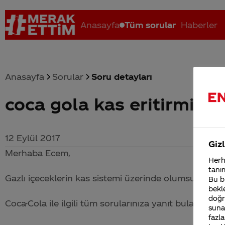
Anasayfa
Tüm sorular
Haberler
Anasayfa
Sorular
Soru detayları
coca gola kas eritirmi
Coca-Cola nerenin malı?
Coca cola İsrail malı mı Yani ...
C
12 Eylül 2017
Gizl
Merhaba Ecem,
Herha
tanım
Gazlı içeceklerin kas sistemi üzerinde olumsuz etki
Bu bi
bekle
doğr
Coca-Cola
ile ilgili tüm sorularınıza yanıt bulabileceğ
sunab
fazla