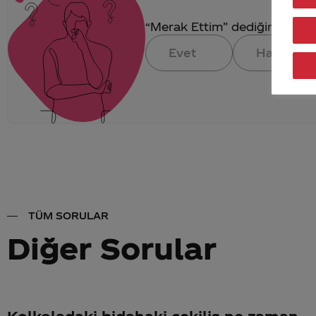
“Merak Ettim” dediğin konuya 
Evet
Hayır
TÜM SORULAR
Diğer Sorular
Kolkoladaki bidahaki cekiliş ne zaman