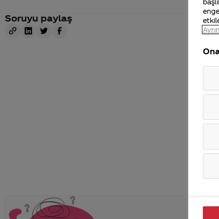
başlı
enge
Soruyu paylaş
etkil
Ayrın
Ona