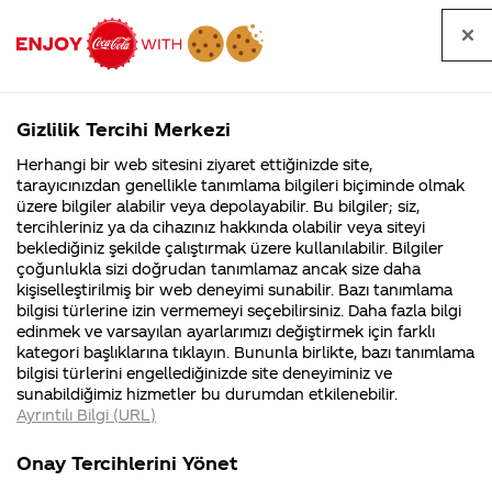
Tüm
Arama
Anasayfa
Haberler
Kapat
sorular
yap
Gizlilik Tercihi Merkezi
Arama yap
Herhangi bir web sitesini ziyaret ettiğinizde site,
Anasayfa
Sorular
Soru detayları
tarayıcınızdan genellikle tanımlama bilgileri biçiminde olmak
üzere bilgiler alabilir veya depolayabilir. Bu bilgiler; siz,
Coca-
Coca-
Kategoriler
Coca-Cola
Coca cola
coca
tercihleriniz ya da cihazınız hakkında olabilir veya siteyi
Cola'nın
Cola’yı
nerenin
İsrail malı mı
Filistin'de
kim
beklediğiniz şekilde çalıştırmak üzere kullanılabilir. Bilgiler
malı?
Yani ...
fabr...
buldu?
çoğunlukla sizi doğrudan tanımlamaz ancak size daha
colanın
kişiselleştirilmiş bir web deneyimi sunabilir. Bazı tanımlama
Kurumsal
Kamp
bilgisi türlerine izin vermemeyi seçebilirsiniz. Daha fazla bilgi
sağlığa
edinmek ve varsayılan ayarlarımızı değiştirmek için farklı
4355 Soru
90 Soru
kategori başlıklarına tıklayın. Bununla birlikte, bazı tanımlama
zararları
Coca-Cola
Kampany
bilgisi türlerini engellediğinizde site deneyiminiz ve
Şirketi
hakkınd
sunabildiğimiz hizmetler bu durumdan etkilenebilir.
hakkında
ettikleri
var mı
Ayrıntılı Bilgi (URL)
merak
Kampan
ettikleriniz.
koşulları
Kurumsal
Kampanyala
Fabrikalarımız,
kampany
Onay Tercihlerini Yönet
sertifikalarımız,
tarihleri
4355 Soru
90 Soru
28
faaliyet
temini v