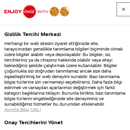
Tüm
Arama
Anasayfa
Haberler
Kapat
sorular
yap
Gizlilik Tercihi Merkezi
Arama yap
Herhangi bir web sitesini ziyaret ettiğinizde site,
Anasayfa
Sorular
Soru detayları
tarayıcınızdan genellikle tanımlama bilgileri biçiminde olmak
üzere bilgiler alabilir veya depolayabilir. Bu bilgiler; siz,
Coca-
Coca-
Kategoriler
Coca-Cola
Coca cola
Coca
tercihleriniz ya da cihazınız hakkında olabilir veya siteyi
Cola'nın
Cola’yı
nerenin
İsrail malı mı
Filistin'de
kim
beklediğiniz şekilde çalıştırmak üzere kullanılabilir. Bilgiler
malı?
Yani ...
fabr...
buldu?
çoğunlukla sizi doğrudan tanımlamaz ancak size daha
Colanın
kişiselleştirilmiş bir web deneyimi sunabilir. Bazı tanımlama
Kurumsal
Kamp
bilgisi türlerine izin vermemeyi seçebilirsiniz. Daha fazla bilgi
içinde alkol
edinmek ve varsayılan ayarlarımızı değiştirmek için farklı
4355 Soru
90 Soru
kategori başlıklarına tıklayın. Bununla birlikte, bazı tanımlama
var mı
Coca-Cola
Kampany
bilgisi türlerini engellediğinizde site deneyiminiz ve
Şirketi
hakkınd
sunabildiğimiz hizmetler bu durumdan etkilenebilir.
hakkında
ettikleri
Ayrıntılı Bilgi (URL)
merak
Kampan
ettikleriniz.
koşulları
21
Kurumsal
Kampanyal
Fabrikalarımız,
kampany
Temmuz
Onay Tercihlerini Yönet
sertifikalarımız,
tarihleri
2014
4355 Soru
90 Soru
faaliyet
temini v