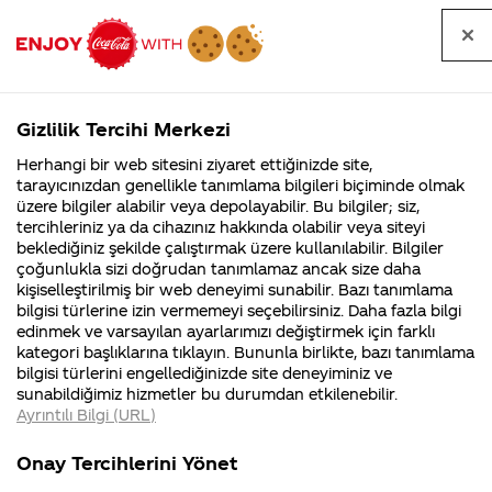
Tüm
Arama
Anasayfa
Haberler
Kapat
sorular
yap
Gizlilik Tercihi Merkezi
Arama yap
Herhangi bir web sitesini ziyaret ettiğinizde site,
Anasayfa
Sorular
Soru detayları
tarayıcınızdan genellikle tanımlama bilgileri biçiminde olmak
üzere bilgiler alabilir veya depolayabilir. Bu bilgiler; siz,
Coca-
Coca-
Kategorile
Coca-Cola
Coca cola
coca colanın
tercihleriniz ya da cihazınız hakkında olabilir veya siteyi
Cola'nın
Cola’yı
nerenin
İsrail malı mı
Filistin'de
kim
beklediğiniz şekilde çalıştırmak üzere kullanılabilir. Bilgiler
malı?
Yani ...
fabr...
buldu?
çoğunlukla sizi doğrudan tanımlamaz ancak size daha
formülü
kişiselleştirilmiş bir web deneyimi sunabilir. Bazı tanımlama
Kurumsal
Kamp
bilgisi türlerine izin vermemeyi seçebilirsiniz. Daha fazla bilgi
parayla satın
edinmek ve varsayılan ayarlarımızı değiştirmek için farklı
4355 Soru
90 Soru
kategori başlıklarına tıklayın. Bununla birlikte, bazı tanımlama
alına bilirmi
Coca-Cola
Kampany
bilgisi türlerini engellediğinizde site deneyiminiz ve
Şirketi
hakkınd
sunabildiğimiz hizmetler bu durumdan etkilenebilir.
hakkında
ettikleri
cevapladığınız
Ayrıntılı Bilgi (URL)
merak
Kampan
ettikleriniz.
koşulları
Kurumsal
Kampa
için saolun
Fabrikalarımız,
kampany
Onay Tercihlerini Yönet
sertifikalarımız,
tarihleri
4355 Soru
90 Soru
faaliyet
temini v