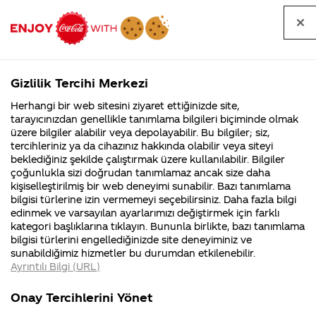
Tüm
Arama
Anasayfa
Haberler
Kapat
sorular
yap
Gizlilik Tercihi Merkezi
Arama yap
Herhangi bir web sitesini ziyaret ettiğinizde site,
Anasayfa
Sorular
Soru detayları
tarayıcınızdan genellikle tanımlama bilgileri biçiminde olmak
üzere bilgiler alabilir veya depolayabilir. Bu bilgiler; siz,
Coca-
Coca-
Kategoriler
Coca-Cola
Coca cola
Coca
tercihleriniz ya da cihazınız hakkında olabilir veya siteyi
Cola'nın
Cola’yı
nerenin
İsrail malı mı
Filistin'de
kim
beklediğiniz şekilde çalıştırmak üzere kullanılabilir. Bilgiler
malı?
Yani ...
fabr...
buldu?
çoğunlukla sizi doğrudan tanımlamaz ancak size daha
colanın BTS
kişiselleştirilmiş bir web deneyimi sunabilir. Bazı tanımlama
Kurumsal
Kamp
bilgisi türlerine izin vermemeyi seçebilirsiniz. Daha fazla bilgi
figürlü
edinmek ve varsayılan ayarlarımızı değiştirmek için farklı
4355 Soru
90 Soru
kategori başlıklarına tıklayın. Bununla birlikte, bazı tanımlama
şişeleri
Coca-Cola
Kampany
bilgisi türlerini engellediğinizde site deneyiminiz ve
Şirketi
hakkınd
sunabildiğimiz hizmetler bu durumdan etkilenebilir.
hakkında
ettikleri
neden
Ayrıntılı Bilgi (URL)
merak
Kampan
ettikleriniz.
koşulları
Kurumsal
Kampanya
Türkiye'ye
Fabrikalarımız,
kampany
Onay Tercihlerini Yönet
sertifikalarımız,
tarihleri
4355 Soru
90 Soru
faaliyet
temini v