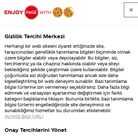
Tüm
Arama
Anasayfa
Haberler
Kapat
sorular
yap
Gizlilik Tercihi Merkezi
Arama yap
Herhangi bir web sitesini ziyaret ettiğinizde site,
Anasayfa
Sorular
Soru detayları
tarayıcınızdan genellikle tanımlama bilgileri biçiminde olmak
üzere bilgiler alabilir veya depolayabilir. Bu bilgiler; siz,
Coca-
Coca-
Kategoriler
Coca-Cola
Coca cola
Coca Cola
tercihleriniz ya da cihazınız hakkında olabilir veya siteyi
Cola'nın
Cola’yı
nerenin
İsrail malı mı
Filistin'de
kim
beklediğiniz şekilde çalıştırmak üzere kullanılabilir. Bilgiler
malı?
Yani ...
fabr...
buldu?
çoğunlukla sizi doğrudan tanımlamaz ancak size daha
Zero'yu
kişiselleştirilmiş bir web deneyimi sunabilir. Bazı tanımlama
Kurumsal
Kamp
bilgisi türlerine izin vermemeyi seçebilirsiniz. Daha fazla bilgi
fazla
edinmek ve varsayılan ayarlarımızı değiştirmek için farklı
4355 Soru
90 Soru
kategori başlıklarına tıklayın. Bununla birlikte, bazı tanımlama
içtiğim
Coca-Cola
Kampany
bilgisi türlerini engellediğinizde site deneyiminiz ve
Şirketi
hakkınd
sunabildiğimiz hizmetler bu durumdan etkilenebilir.
hakkında
ettikleri
zaman
Ayrıntılı Bilgi (URL)
merak
Kampan
ettikleriniz.
koşulları
Kurumsal
Kampanyala
ishal
Fabrikalarımız,
kampany
Onay Tercihlerini Yönet
sertifikalarımız,
tarihleri
4355 Soru
90 Soru
faaliyet
temini v