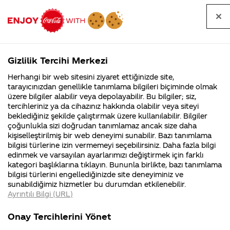
Tüm
Arama
Anasayfa
Haberler
Kapat
sorular
yap
Gizlilik Tercihi Merkezi
Arama yap
Herhangi bir web sitesini ziyaret ettiğinizde site,
Anasayfa
Sorular
Soru detayları
tarayıcınızdan genellikle tanımlama bilgileri biçiminde olmak
üzere bilgiler alabilir veya depolayabilir. Bu bilgiler; siz,
Coca-
Coca-
Kategori
Coca-Cola
Coca cola
Coca-Cola Zero
tercihleriniz ya da cihazınız hakkında olabilir veya siteyi
Cola'nın
Cola’yı
nerenin
İsrail malı mı
Filistin'de
kim
beklediğiniz şekilde çalıştırmak üzere kullanılabilir. Bilgiler
malı?
Yani ...
fabr...
buldu?
çoğunlukla sizi doğrudan tanımlamaz ancak size daha
ve Kalorisiz
kişiselleştirilmiş bir web deneyimi sunabilir. Bazı tanımlama
Kurumsal
Kamp
bilgisi türlerine izin vermemeyi seçebilirsiniz. Daha fazla bilgi
var.Aralarindaki
edinmek ve varsayılan ayarlarımızı değiştirmek için farklı
4355 Soru
90 Soru
kategori başlıklarına tıklayın. Bununla birlikte, bazı tanımlama
fark nedir ?
Coca-Cola
Kampany
bilgisi türlerini engellediğinizde site deneyiminiz ve
Şirketi
hakkınd
sunabildiğimiz hizmetler bu durumdan etkilenebilir.
hakkında
ettikleri
Spor
Ayrıntılı Bilgi (URL)
merak
Kampan
ettikleriniz.
koşulları
Kurumsal
Kam
yapıyorum
Fabrikalarımız,
kampany
Onay Tercihlerini Yönet
sertifikalarımız,
tarihleri
4355 Soru
90 Sor
faaliyet
temini v