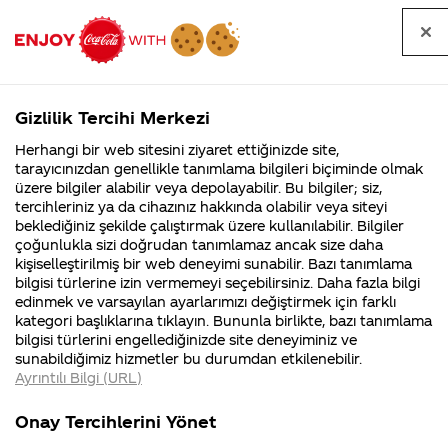
Tüm
Arama
Anasayfa
Haberler
Kapat
sorular
yap
Gizlilik Tercihi Merkezi
Arama yap
Herhangi bir web sitesini ziyaret ettiğinizde site,
Anasayfa
Sorular
Soru detayları
tarayıcınızdan genellikle tanımlama bilgileri biçiminde olmak
üzere bilgiler alabilir veya depolayabilir. Bu bilgiler; siz,
Coca-
Coca-
Kategoriler
Coca-Cola
Coca cola
Coca Cola
tercihleriniz ya da cihazınız hakkında olabilir veya siteyi
Cola'nın
Cola’yı
nerenin
İsrail malı mı
Filistin'de
kim
beklediğiniz şekilde çalıştırmak üzere kullanılabilir. Bilgiler
malı?
Yani ...
fabr...
buldu?
çoğunlukla sizi doğrudan tanımlamaz ancak size daha
Zero nasil
kişiselleştirilmiş bir web deneyimi sunabilir. Bazı tanımlama
Kurumsal
Kamp
bilgisi türlerine izin vermemeyi seçebilirsiniz. Daha fazla bilgi
oluyor da 0,7
edinmek ve varsayılan ayarlarımızı değiştirmek için farklı
4355 Soru
90 Soru
kategori başlıklarına tıklayın. Bununla birlikte, bazı tanımlama
kalori
Coca-Cola
Kampany
bilgisi türlerini engellediğinizde site deneyiminiz ve
Şirketi
hakkınd
sunabildiğimiz hizmetler bu durumdan etkilenebilir.
hakkında
ettikleri
olabiliyor?
Ayrıntılı Bilgi (URL)
merak
Kampan
ettikleriniz.
koşulları
Kurumsal
Kampany
Fabrikalarımız,
kampany
Onay Tercihlerini Yönet
sertifikalarımız,
tarihleri
4355 Soru
90 Soru
09 Haziran
faaliyet
temini v