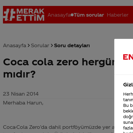
Anasayfa
Tüm sorular
Haberler
Anasayfa
Sorular
Soru detayları
Coca cola zero hergün 1 b
Coca-Cola nerenin malı?
Coca cola İsrail malı mı Yani ...
C
mıdır?
Gizl
23 Nisan 2014
Herha
tanım
Merhaba Harun,
Bu bi
bekle
doğr
sunab
Coca-Cola
Zero'da dahil portföyümüzde yer alan tüm ür
fazla