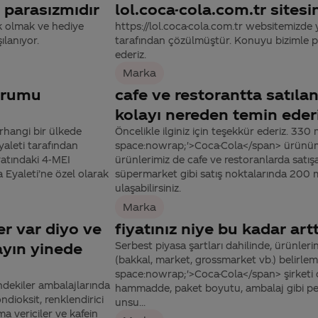
 parasızmıdır
lol.coca-cola.com.tr site
ek olmak ve hediye
https://lol.coca-cola.com.tr websitemizde y
ılanıyor.
tarafından çözülmüştür. Konuyu bizimle pay
ederiz.
Marka
oğrumu
cafe ve restorantta satıla
kolayı nereden temin ederi
rhangi bir ülkede
Öncelikle ilginiz için teşekkür ederiz. 330
yaleti tarafından
space:nowrap;'>Coca-Cola</span> ürünü
yatındaki 4-MEI
ürünlerimiz de cafe ve restoranlarda satış
a Eyaleti’ne özel olarak
süpermarket gibi satış noktalarında 200 
ulaşabilirsiniz.
Marka
er var diyo ve
fiyatınız niye bu kadar artt
yın yinede
Serbest piyasa şartları dahilinde, ürünlerin 
(bakkal, market, grossmarket vb.) belirlem
space:nowrap;'>Coca-Cola</span> şirketi o
ndekiler ambalajlarında
hammadde, paket boyutu, ambalaj gibi pek 
ndioksit, renklendirici
unsu...
ma vericiler ve kafein