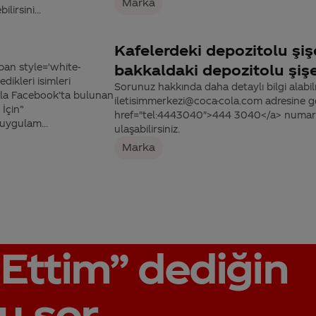
Marka
irsini...
Kafelerdeki depozitolu şiş
pan style='white-
bakkaldaki depozitolu şişe
ikleri isimleri
Sorunuz hakkında daha detaylı bilgi alabilme
hala Facebook’ta bulunan
iletisimmerkezi@coca-cola.com adresine gön
İçin”
href="tel:4443040">444 3040</a> numaralı
ygulam...
ulaşabilirsiniz.
Marka
Ettim”
dediğin
u sor