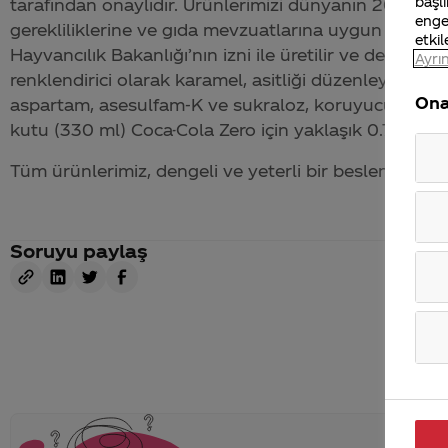
başlı
tarafından onaylıdır. Ürünlerimizi dünyanın 200'den
enge
gerekliliklerine ve gıda mevzuatlarına uygun olarak 
etkil
Hayvancılık Bakanlığı’nın izni ile üretilir ve denetleni
Ayrın
renklendirici olarak karamel, asitliği düzenleyici olar
Ona
aspartam, asesulfam-K ve sukraloz, koruyucu olarak
kutu (330 ml)
Coca-Cola
Zero için yaklaşık 0.7 kalori
Tüm ürünlerimiz, dengeli ve yeterli bir beslenme ve fiz
Soruyu paylaş