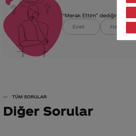
“Merak Ettim” dediğin konuya 
Evet
Hayır
TÜM SORULAR
Diğer Sorular