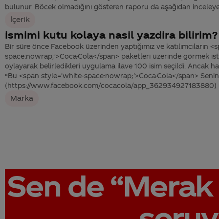
bulunur. Böcek olmadığını gösteren raporu da aşağıdan inceleyebil
İçerik
ismimi kutu kolaya nasil yazdira bilirim?
Bir süre önce Facebook üzerinden yaptığımız ve katılımcıların <s
space:nowrap;'>Coca-Cola</span> paketleri üzerinde görmek isted
oylayarak belirledikleri uygulama ilave 100 isim seçildi. Ancak 
“Bu <span style='white-space:nowrap;'>Coca-Cola</span> Senin 
(https://www.facebook.com/cocacola/app_362934927183880) u
Marka
Sen de
“Merak 
soruy