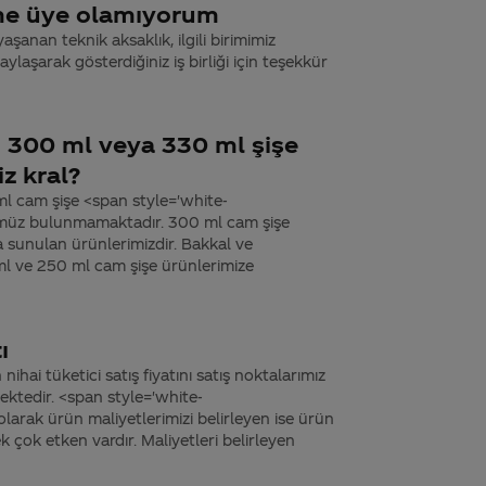
sine üye olamıyorum
aşanan teknik aksaklık, ilgili birimimiz
laşarak gösterdiğiniz iş birliği için teşekkür
n 300 ml veya 330 ml şişe
z kral?
 ml cam şişe <span style='white-
müz bulunmamaktadır. 300 ml cam şişe
a sunulan ürünlerimizdir. Bakkal ve
ml ve 250 ml cam şişe ürünlerimize
ı
nihai tüketici satış fiyatını satış noktalarımız
ektedir. <span style='white-
larak ürün maliyetlerimizi belirleyen ise ürün
çok etken vardır. Maliyetleri belirleyen