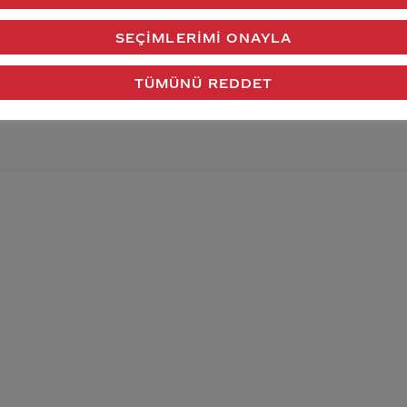
SEÇIMLERIMI ONAYLA
verdiğimiz cevap aklındaki soru işaretlerini giderdi 
Gönder
TÜMÜNÜ REDDET