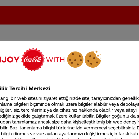
ardak içilse vücut için zar
oca-Cola'nın Filistin'de fabr...
Coca-Cola’yı kim buldu?
Kurumsal
ilik Tercihi Merkezi
4355 Soru
ngi bir web sitesini ziyaret ettiğinizde site, tarayıcınızdan genellik
Coca-Cola Şirketi hakk
lama bilgileri biçiminde olmak üzere bilgiler alabilir veya depolayab
merak ettikleriniz.
lgiler; siz, tercihleriniz ya da cihazınız hakkında olabilir veya siteyi
Fabrikalarımız,
diğiniz şekilde çalıştırmak üzere kullanılabilir. Bilgiler çoğunlukla si
sertifikalarımız, faaliyet
udan tanımlamaz ancak size daha kişiselleştirilmiş bir web deneyi
gösterdiğimiz ülkeler,
tarihçemiz ve daha fazla
ilir. Bazı tanımlama bilgisi türlerine izin vermemeyi seçebilirsiniz.
ünlerimiz güvenli, ürünlerimizin içerikleri gıda otori
 bilgi edinmek ve varsayılan ayarlarımızı değiştirmek için farklı kat