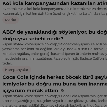
Kol kola kampanyasından kazanılan atkı
Evet, takımınla kol kola kampanyamızla birlikte takımınıza dest
kazanmak için katılım dair tüm ücretler şirketimiz tarafından karş
Marka
ABD' de yasaklandığı söyleniyor, bu d
doğruysa sebebi nedir?
<span style='white-space:nowrap;'>Coca-Cola</span> ile ilgili he
yasaklama söz konusu değildir. 2012 yılında ABD’nin California E
konulan regülasyonlar gereği karamel içeren ürünlerin muhtevi
maddesinin oranının azaltılması talep edilmiştir. Sadece Californi
tedar...
Kampanyalar
Coca Cola içinde herkez böcek türü şeyl
icmiyolar bu doğru mu buna ben inanma
içiyorum merak ettim ☺
<span style='white-space:nowrap;'>Coca-Cola</span>’nın içerisi
üzerinde yazdığı gibi, su, şeker veya fruktoz-glikoz şurubu, karbo
olarak karamel, asitliği düzenleyici olarak fosforik asit, doğal aro