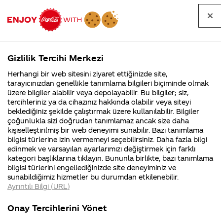
Tüm
Arama
Anasayfa
Haberler
Kapat
sorular
yap
Gizlilik Tercihi Merkezi
Arama yap
Herhangi bir web sitesini ziyaret ettiğinizde site,
Anasayfa
Sorular
Soru detayları
tarayıcınızdan genellikle tanımlama bilgileri biçiminde olmak
üzere bilgiler alabilir veya depolayabilir. Bu bilgiler; siz,
Coca-
Coca-
Kategoriler
Coca-Cola
Coca cola
Coca cola
tercihleriniz ya da cihazınız hakkında olabilir veya siteyi
Cola'nın
Cola’yı
nerenin
İsrail malı mı
Filistin'de
kim
beklediğiniz şekilde çalıştırmak üzere kullanılabilir. Bilgiler
malı?
Yani ...
fabr...
buldu?
çoğunlukla sizi doğrudan tanımlamaz ancak size daha
Zero'da
kişiselleştirilmiş bir web deneyimi sunabilir. Bazı tanımlama
Kurumsal
Kamp
bilgisi türlerine izin vermemeyi seçebilirsiniz. Daha fazla bilgi
gerçekten
edinmek ve varsayılan ayarlarımızı değiştirmek için farklı
4355 Soru
90 Soru
kategori başlıklarına tıklayın. Bununla birlikte, bazı tanımlama
hiç şeker
Coca-Cola
Kampany
bilgisi türlerini engellediğinizde site deneyiminiz ve
Şirketi
hakkınd
sunabildiğimiz hizmetler bu durumdan etkilenebilir.
hakkında
ettikleri
yok mu?
Ayrıntılı Bilgi (URL)
merak
Kampan
ettikleriniz.
koşulları
Kurumsal
Kampanyalar
Fabrikalarımız,
kampany
Onay Tercihlerini Yönet
sertifikalarımız,
tarihleri
4355 Soru
90 Soru
17
faaliyet
temini v