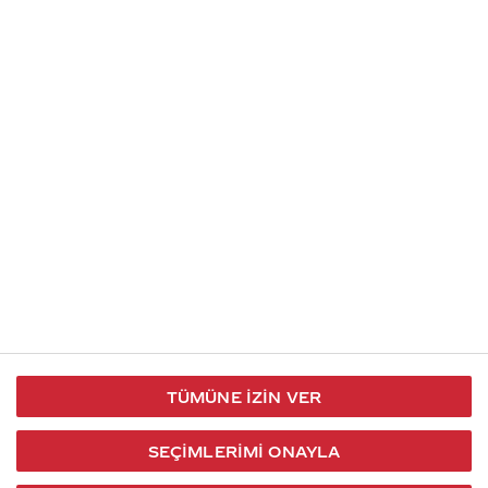
İletişim
Takip et
S.S.S
Kullanım
444 30 40
X / Twitter
Koşulları
Coca-Cola İletişim
Facebook
Merkezi
Veri Koruma
iletisimmerkezi@coca-
ve Gizlilik
cola.com
TÜMÜNE İZIN VER
Bilgi
Toplumu
SEÇIMLERIMI ONAYLA
Hizmetleri