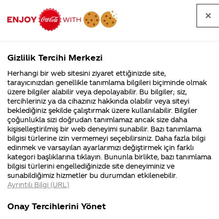
Tüm
Arama
Anasayfa
Haberler
Kapat
sorular
yap
Gizlilik Tercihi Merkezi
Arama yap
Herhangi bir web sitesini ziyaret ettiğinizde site,
Anasayfa
Sorular
Soru detayları
tarayıcınızdan genellikle tanımlama bilgileri biçiminde olmak
üzere bilgiler alabilir veya depolayabilir. Bu bilgiler; siz,
Coca-
Coca-
Coca-Cola
Coca cola
Coca-Cola'yı çok
tercihleriniz ya da cihazınız hakkında olabilir veya siteyi
Cola'nın
Cola’yı
nerenin
İsrail malı mı
Filistin'de
kim
beklediğiniz şekilde çalıştırmak üzere kullanılabilir. Bilgiler
malı?
Yani ...
fabr...
buldu?
çoğunlukla sizi doğrudan tanımlamaz ancak size daha
seviyorum ve hergün
kişiselleştirilmiş bir web deneyimi sunabilir. Bazı tanımlama
Kurumsal
Kamp
bilgisi türlerine izin vermemeyi seçebilirsiniz. Daha fazla bilgi
mutlaka içiyorum
edinmek ve varsayılan ayarlarımızı değiştirmek için farklı
4355 Soru
90 Soru
kategori başlıklarına tıklayın. Bununla birlikte, bazı tanımlama
banada bir özel cc
Coca-Cola
Kampany
bilgisi türlerini engellediğinizde site deneyiminiz ve
Şirketi
hakkınd
sunabildiğimiz hizmetler bu durumdan etkilenebilir.
hakkında
ettikleri
hazırlamanızı istiyorum
Ayrıntılı Bilgi (URL)
merak
Kampan
ettikleriniz.
koşulları
:)
Fabrikalarımız,
kampany
Onay Tercihlerini Yönet
sertifikalarımız,
tarihleri
4
faaliyet
temini v