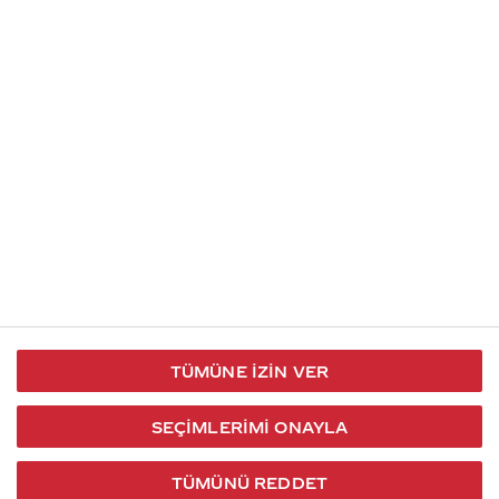
İletişim
Takip et
S.S.S
Kullanım
444 30 40
X / Twitter
Koşulları
Coca-Cola İletişim
Facebook
Merkezi
Veri Koruma
iletisimmerkezi@coca-
ve Gizlilik
cola.com
TÜMÜNE İZIN VER
Bilgi
Toplumu
SEÇIMLERIMI ONAYLA
Hizmetleri
TÜMÜNÜ REDDET