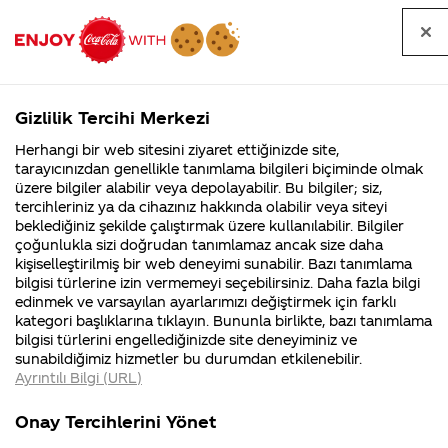
Tüm
Arama
Anasayfa
Haberler
Kapat
sorular
yap
Gizlilik Tercihi Merkezi
Arama yap
Herhangi bir web sitesini ziyaret ettiğinizde site,
Anasayfa
Sorular
Soru detayları
tarayıcınızdan genellikle tanımlama bilgileri biçiminde olmak
üzere bilgiler alabilir veya depolayabilir. Bu bilgiler; siz,
Coca-
Coca-
Kategorile
Coca-Cola
Coca cola
Coca Cola
tercihleriniz ya da cihazınız hakkında olabilir veya siteyi
Cola'nın
Cola’yı
nerenin
İsrail malı mı
Filistin'de
kim
beklediğiniz şekilde çalıştırmak üzere kullanılabilir. Bilgiler
malı?
Yani ...
fabr...
buldu?
çoğunlukla sizi doğrudan tanımlamaz ancak size daha
yazısını
kişiselleştirilmiş bir web deneyimi sunabilir. Bazı tanımlama
Kurumsal
Kamp
bilgisi türlerine izin vermemeyi seçebilirsiniz. Daha fazla bilgi
yansıtmalı
edinmek ve varsayılan ayarlarımızı değiştirmek için farklı
4355 Soru
90 Soru
kategori başlıklarına tıklayın. Bununla birlikte, bazı tanımlama
olarak ters
Coca-Cola
Kampany
bilgisi türlerini engellediğinizde site deneyiminiz ve
Şirketi
hakkınd
sunabildiğimiz hizmetler bu durumdan etkilenebilir.
hakkında
ettikleri
çevirdiğinizde
Ayrıntılı Bilgi (URL)
merak
Kampan
ettikleriniz.
koşulları
Kurumsal
Kampan
arapca bir
Fabrikalarımız,
kampany
Onay Tercihlerini Yönet
sertifikalarımız,
tarihleri
4355 Soru
90 Soru
faaliyet
temini v