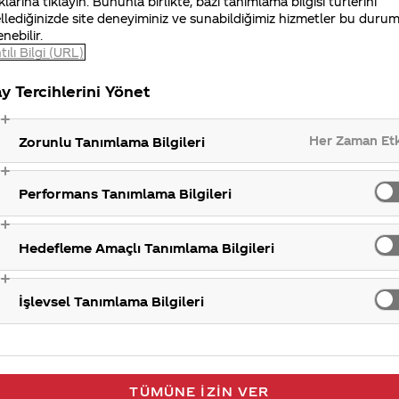
klarına tıklayın. Bununla birlikte, bazı tanımlama bilgisi türlerini
llediğinizde site deneyiminiz ve sunabildiğimiz hizmetler bu duru
enebilir.
tılı Bilgi (URL)
y Tercihlerini Yönet
Her Zaman Et
Zorunlu Tanımlama Bilgileri
Performans Tanımlama Bilgileri
Hedefleme Amaçlı Tanımlama Bilgileri
İşlevsel Tanımlama Bilgileri
TÜMÜNE İZIN VER