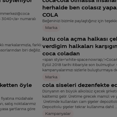
herhalde ben colasız ya
tisimmerkezi@coca-
COLA
44 3040</a> numaralı
Beğeninizi bizimle paylaştığınız için teşekk
Marka
kutu cola açma halkası ç
ı markalarımızla, farklı
verdigim halkaları karşıg
orlarından biri değiliz.
coca coladan
<span style='white-space:nowrap;'>Coca
Eylül 2018 tarihi itibariyle son bulmuştu
kampanyalarımızı sizlerle buluşturmaya d
Marka
rketten öyle
cola siseleri dezenfekte e
Dünyanın en büyük alkolsüz içecek şirketi
kalitemiz gelir. Üretime girecek mamül ve y
ş fiyatına müdahale
Üretimde kullanılan cam şişeler depozitolu
ı, satış noktalarımız
Depozitolu şişeler tekrar kullanıma dahil ..
yasa şartlarına göre
Kampanyalar