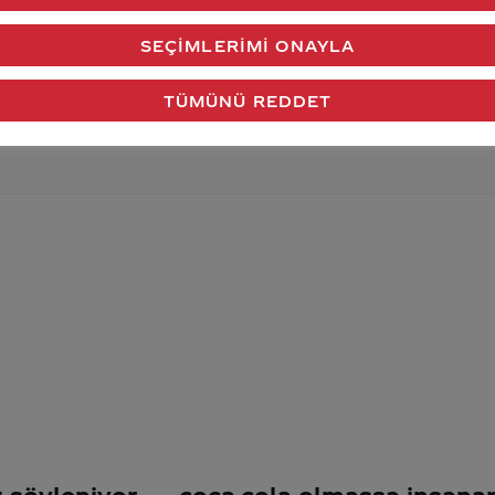
verdiğimiz cevap aklındaki soru işaretlerini giderdi 
SEÇIMLERIMI ONAYLA
Gönder
TÜMÜNÜ REDDET
ı söyleniyor
coca-cola olmassa insanar