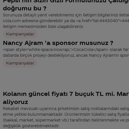
doğrumu bu ?
Sorunuza detaylı yanıt verebilmemiz için iletişim bilgilerinizi ile
cola.com adresine gönderebilir ya da <a href="tel:4443040">4
iletişim merkezimizden bize ulaşabilirsiniz.
Kampanyalar
Nancy Ajram 'a sponsor musunuz ?
<span style='white-space:nowrap;'>Coca-Cola</span> olarak farkl
dallarda birçok projeyi destekliyoruz, ancak Nancy Ajram’ın spons
Kampanyalar
Kolanın güncel fiyatı 7 buçuk TL mi. Ma
aliyoruz
Rekabet mevzuatı uyarınca şirketimizin satış noktalarındaki satı
etme yetkisi bulunmamaktadır. Ürünlerimizin tüketici satış fiyatlar
(bakkal, market, süpermarket vb.) tarafından belirlenmekte ve pi
değişiklik gösterebilmektedir.