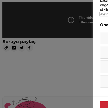
başlı
enge
etkil
Ayrın
Ona
Soruyu paylaş