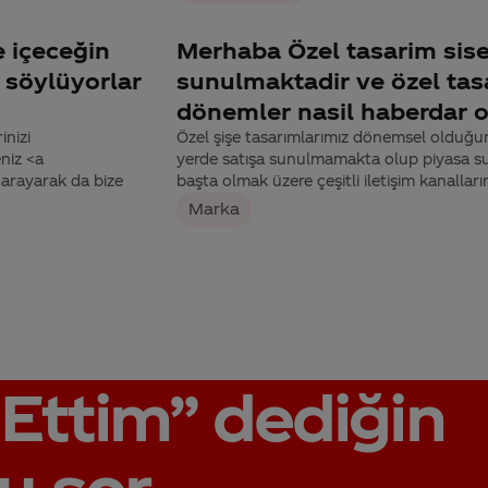
e içeceğin
Merhaba Özel tasarim sise
 söylüyorlar
sunulmaktadir ve özel tasa
dönemler nasil haberdar o
inizi
Özel şişe tasarımlarımız dönemsel olduğu
niz <a
yerde satışa sunulmamakta olup piyasa s
arayarak da bize
başta olmak üzere çeşitli iletişim kanallar
Marka
Ettim”
dediğin
u sor