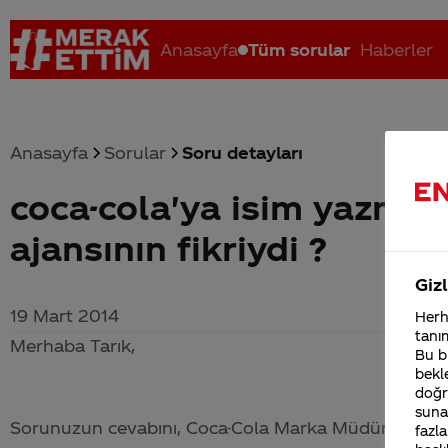
Anasayfa
Tüm sorular
Haberler
Anasayfa
Sorular
Soru detayları
coca-cola'ya isim yazma 
Coca-Cola nerenin malı?
Coca cola İsrail malı mı Yani ...
C
ajansının fikriydi ?
Gizl
19 Mart 2014
Herha
tanım
Merhaba Tarık,
Bu bi
bekle
doğr
sunab
Sorunuzun cevabını,
Coca-Cola
Marka Müdürü Yasemin
fazla