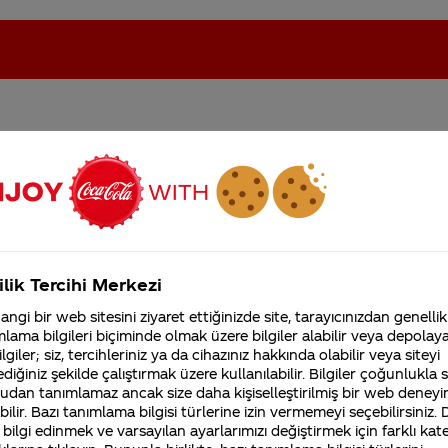
kimin veya hangi reklam
oca-Cola'nın Filistin'de fabr...
Coca-Cola’yı kim buldu?
Kurumsal
ilik Tercihi Merkezi
4355 Soru
ngi bir web sitesini ziyaret ettiğinizde site, tarayıcınızdan genellik
Coca-Cola Şirketi hakk
lama bilgileri biçiminde olmak üzere bilgiler alabilir veya depolayab
merak ettikleriniz.
lgiler; siz, tercihleriniz ya da cihazınız hakkında olabilir veya siteyi
Fabrikalarımız,
diğiniz şekilde çalıştırmak üzere kullanılabilir. Bilgiler çoğunlukla si
sertifikalarımız, faaliyet
udan tanımlamaz ancak size daha kişiselleştirilmiş bir web deneyi
gösterdiğimiz ülkeler,
tarihçemiz ve daha fazla
ilir. Bazı tanımlama bilgisi türlerine izin vermemeyi seçebilirsiniz.
 Develioğlu’ndan dinleyebilirsiniz.
 bilgi edinmek ve varsayılan ayarlarımızı değiştirmek için farklı kat