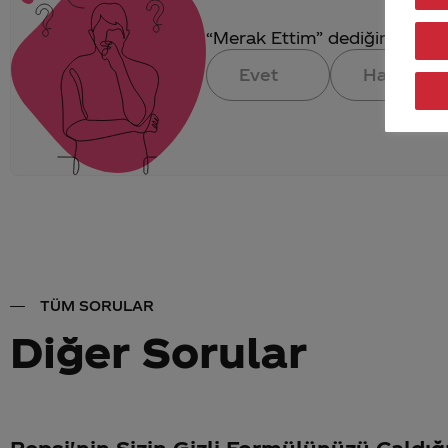
“Merak Ettim” dediğin konuya 
Evet
Hayır
TÜM SORULAR
Diğer Sorular
Pepsi'nin Sizin Gizli Formülünüzü Çaldığ