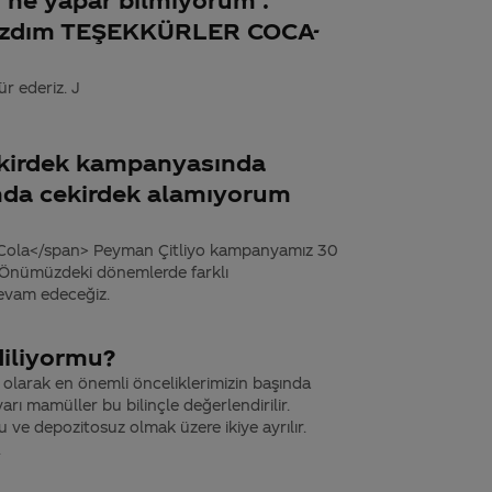
pazdım TEŞEKKÜRLER COCA-
ür ederiz. J
ekirdek kampanyasında
ında cekirdek alamıyorum
-Cola</span> Peyman Çitliyo kampanyamız 30
r. Önümüzdeki dönemlerde farklı
evam edeceğiz.
diliyormu?
 olarak en önemli önceliklerimizin başında
arı mamüller bu bilinçle değerlendirilir.
 ve depozitosuz olmak üzere ikiye ayrılır.
.