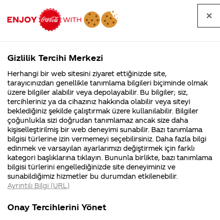
Tüm
Arama
Anasayfa
Haberler
Kapat
sorular
yap
Gizlilik Tercihi Merkezi
Arama yap
Herhangi bir web sitesini ziyaret ettiğinizde site,
Anasayfa
Sorular
Soru detayları
tarayıcınızdan genellikle tanımlama bilgileri biçiminde olmak
üzere bilgiler alabilir veya depolayabilir. Bu bilgiler; siz,
Coca-
Coca-
Kategoriler
Coca-Cola
Coca cola
Coca Cola
tercihleriniz ya da cihazınız hakkında olabilir veya siteyi
Cola'nın
Cola’yı
nerenin
İsrail malı mı
Filistin'de
kim
beklediğiniz şekilde çalıştırmak üzere kullanılabilir. Bilgiler
malı?
Yani ...
fabr...
buldu?
çoğunlukla sizi doğrudan tanımlamaz ancak size daha
Türkiye'nin
kişiselleştirilmiş bir web deneyimi sunabilir. Bazı tanımlama
Kurumsal
Kamp
bilgisi türlerine izin vermemeyi seçebilirsiniz. Daha fazla bilgi
üretim
edinmek ve varsayılan ayarlarımızı değiştirmek için farklı
4355 Soru
90 Soru
kategori başlıklarına tıklayın. Bununla birlikte, bazı tanımlama
öncesi
Coca-Cola
Kampany
bilgisi türlerini engellediğinizde site deneyiminiz ve
Şirketi
hakkınd
sunabildiğimiz hizmetler bu durumdan etkilenebilir.
hakkında
ettikleri
lojistik
Ayrıntılı Bilgi (URL)
merak
Kampan
ettikleriniz.
koşulları
Kurumsal
Kampanyal
faaliyetleri
Fabrikalarımız,
kampany
Onay Tercihlerini Yönet
sertifikalarımız,
tarihleri
4355 Soru
90 Soru
faaliyet
temini v