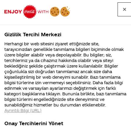
Tüm
Arama
Anasayfa
Haberler
Kapat
sorular
yap
Gizlilik Tercihi Merkezi
Arama yap
Herhangi bir web sitesini ziyaret ettiğinizde site,
Anasayfa
Sorular
Soru detayları
tarayıcınızdan genellikle tanımlama bilgileri biçiminde olmak
üzere bilgiler alabilir veya depolayabilir. Bu bilgiler; siz,
Coca-
Coca-
Kategoriler
Coca-Cola
Coca cola
Coca-Cola,
tercihleriniz ya da cihazınız hakkında olabilir veya siteyi
Cola'nın
Cola’yı
nerenin
İsrail malı mı
Filistin'de
kim
beklediğiniz şekilde çalıştırmak üzere kullanılabilir. Bilgiler
malı?
Yani ...
fabr...
buldu?
çoğunlukla sizi doğrudan tanımlamaz ancak size daha
Türkiye'de
kişiselleştirilmiş bir web deneyimi sunabilir. Bazı tanımlama
Kurumsal
Kamp
bilgisi türlerine izin vermemeyi seçebilirsiniz. Daha fazla bilgi
neden
edinmek ve varsayılan ayarlarımızı değiştirmek için farklı
4355 Soru
90 Soru
kategori başlıklarına tıklayın. Bununla birlikte, bazı tanımlama
otomobil
Coca-Cola
Kampany
bilgisi türlerini engellediğinizde site deneyiminiz ve
Şirketi
hakkınd
sunabildiğimiz hizmetler bu durumdan etkilenebilir.
hakkında
ettikleri
sporlarına
Ayrıntılı Bilgi (URL)
merak
Kampan
ettikleriniz.
koşulları
Kurumsal
Kampanya
sponsor
Fabrikalarımız,
kampany
Onay Tercihlerini Yönet
sertifikalarımız,
tarihleri
4355 Soru
90 Soru
faaliyet
temini v