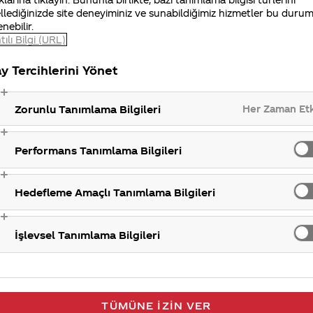
ulaşabilirsiniz. İlginiz için teşekkür ederiz.
llediğinizde site deneyiminiz ve sunabildiğimiz hizmetler bu duru
enebilir.
tılı Bilgi (URL)
Kurum h
y Tercihlerini Yönet
Her Zaman Et
Zorunlu Tanımlama Bilgileri
Performans Tanımlama Bilgileri
Hedefleme Amaçlı Tanımlama Bilgileri
İşlevsel Tanımlama Bilgileri
TÜMÜNE İZIN VER