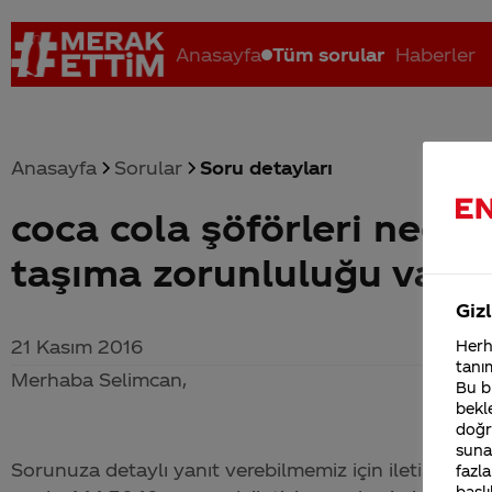
Anasayfa
Tüm sorular
Haberler
Anasayfa
Sorular
Soru detayları
coca cola şöförleri nede
Coca-Cola nerenin malı?
Coca cola İsrail malı mı Yani ...
C
taşıma zorunluluğu var
Gizl
21 Kasım 2016
Herha
tanım
Merhaba Selimcan,
Bu bi
bekle
doğr
sunab
Sorunuza detaylı yanıt verebilmemiz için iletişim bil
fazla
başlı