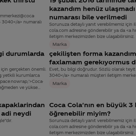
kazandım henüz ulaşmadı 
tisimmerkezi@coca-
numarası bile verilmedi
44 3040</a> numaralı
Sorunuza detaylı yanıt verebilmemiz için ile
cola.com adresine gönderebilir ya da <a
iletişim merkezimizden bize ulaşabilirsiniz.
Marka
gi durumlarda
çekilişten forma kazandım 
faxlamam gerekıyormus 
 için gerçekten önemli.
Evet, bu bilgi doğrudur. Sözlü olarak tey
 yetkili kurumlarca
3040</a> numaralı müşteri iletişim merkezi
-space:nowrap;'>Coca-
Marka
değmeden ve yükse...
 kapaklarindan
Coca Cola'nın en büyük 3 h
 adi neydi
öğrenebilir miyim?
’’dır.
Sorunuza detaylı yanıt verebilmemiz için ile
cola.com adresine gönderebilir ya da <a
iletişim merkezimizden bize ulaşabilirsiniz.