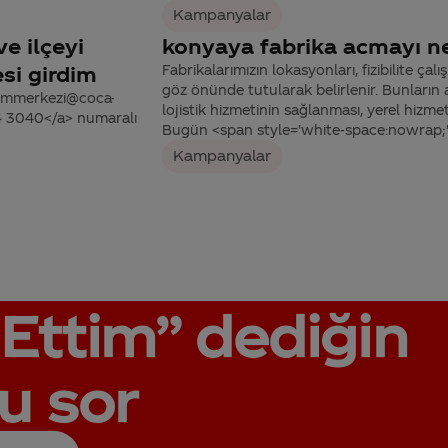
Kampanyalar
ve ilçeyi
konyaya fabrika acmayı 
si girdim
Fabrikalarımızın lokasyonları, fizibilite çal
göz önünde tutularak belirlenir. Bunların a
tisimmerkezi@coca-
lojistik hizmetinin sağlanması, yerel hizmetle
44 3040</a> numaralı
Bugün <span style='white-space:nowrap;'>
Kampanyalar
Ettim”
dediğin
u sor