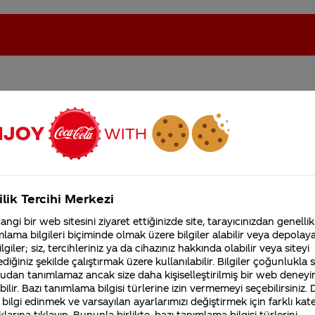
n kimyasal madde belgesi
oca-Cola'nın Filistin'de fabr...
Coca-Cola’yı kim buldu?
Kurumsal
ilik Tercihi Merkezi
4355 Soru
ngi bir web sitesini ziyaret ettiğinizde site, tarayıcınızdan genellik
Coca-Cola Şirketi hakk
lama bilgileri biçiminde olmak üzere bilgiler alabilir veya depolayab
merak ettikleriniz.
lgiler; siz, tercihleriniz ya da cihazınız hakkında olabilir veya siteyi
Fabrikalarımız,
diğiniz şekilde çalıştırmak üzere kullanılabilir. Bilgiler çoğunlukla si
sertifikalarımız, faaliyet
udan tanımlamaz ancak size daha kişiselleştirilmiş bir web deneyi
gösterdiğimiz ülkeler,
ilir. Bazı tanımlama bilgisi türlerine izin vermemeyi seçebilirsiniz.
tarihçemiz ve daha fazla
gilerinizi iletisimmerkezi@coca-cola.com adresine gönde
 bilgi edinmek ve varsayılan ayarlarımızı değiştirmek için farklı kat
klarına tıklayın. Bununla birlikte, bazı tanımlama bilgisi türlerini