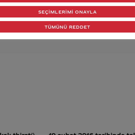
verdiğimiz cevap aklındaki soru işaretlerini giderdi 
SEÇIMLERIMI ONAYLA
Gönder
TÜMÜNÜ REDDET
kek thirstü
19 şubat 2016 tarihinde ta