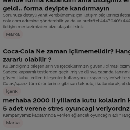
geldi.. forma deyipte kandırmayın
Sorunuza detaylı yanıt verebilmemiz için iletişim bilgilerinizi ile
cola.com adresine gönderebilir ya da <a href="tel:4443040">4
iletişim merkezimizden bize ulaşabilirsiniz.
Marka
Coca-Cola Ne zaman içilmemelidir? Han
zararlı olabilir ?
Kullandığımız bileşenlerin ve içeceklerimizin güvenli olması bizim
Sadece kapsamlı testlerden geçirilmiş ve dünya çapında tanınmış
güvenli kabul edilen bileşenler kullanıyoruz.<span style='white
Cola</span> tüm ürünlerimiz gibi son teknoloji kullanılarak, el 
İçerik
merhaba 2000 li yillarda kutu kolalarin
5 adet verene stres oyuncagi veriyordnz
Kampanyamız kapsamında verilen eğlenceli oyuncağın adı ‘’Tangle
Marka