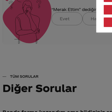
“Merak Ettim” dediğin konuya 
Evet
Hayır
TÜM SORULAR
Diğer Sorular
Bende forma kazandım ama bildiginiz er