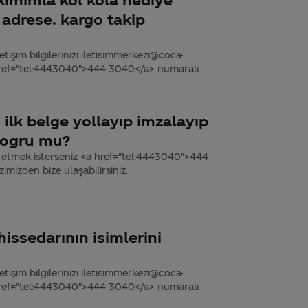
adrese. kargo takip
tişim bilgilerinizi iletisimmerkezi@coca-
 href="tel:4443040">444 3040</a> numaralı
ilk belge yollayıp imzalayıp
dogru mu?
it etmek isterseniz <a href="tel:4443040">444
mizden bize ulaşabilirsiniz.
issedarının isimlerini
tişim bilgilerinizi iletisimmerkezi@coca-
 href="tel:4443040">444 3040</a> numaralı