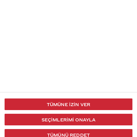
İletişim
Takip et
S.S.S
Kullanım
444 30 40
X / Twitter
Koşulları
Coca-Cola İletişim
Facebook
Merkezi
Veri Koruma
iletisimmerkezi@coca-
ve Gizlilik
cola.com
TÜMÜNE İZIN VER
Bilgi
Toplumu
SEÇIMLERIMI ONAYLA
Hizmetleri
TÜMÜNÜ REDDET