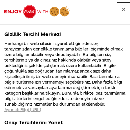
Tüm
Arama
Anasayfa
Haberler
Kapat
sorular
yap
Gizlilik Tercihi Merkezi
Arama yap
Herhangi bir web sitesini ziyaret ettiğinizde site,
Anasayfa
Sorular
Soru detayları
tarayıcınızdan genellikle tanımlama bilgileri biçiminde olmak
üzere bilgiler alabilir veya depolayabilir. Bu bilgiler; siz,
Coca-
Coca-
Kategoriler
Coca-Cola
Coca cola
Coca-Cola
tercihleriniz ya da cihazınız hakkında olabilir veya siteyi
Cola'nın
Cola’yı
nerenin
İsrail malı mı
Filistin'de
kim
beklediğiniz şekilde çalıştırmak üzere kullanılabilir. Bilgiler
malı?
Yani ...
fabr...
buldu?
çoğunlukla sizi doğrudan tanımlamaz ancak size daha
Siyonistmi?
kişiselleştirilmiş bir web deneyimi sunabilir. Bazı tanımlama
Kurumsal
Kamp
bilgisi türlerine izin vermemeyi seçebilirsiniz. Daha fazla bilgi
edinmek ve varsayılan ayarlarımızı değiştirmek için farklı
4355 Soru
90 Soru
20
kategori başlıklarına tıklayın. Bununla birlikte, bazı tanımlama
Coca-Cola
Kampany
Mayıs
bilgisi türlerini engellediğinizde site deneyiminiz ve
Şirketi
hakkınd
2018
sunabildiğimiz hizmetler bu durumdan etkilenebilir.
hakkında
ettikleri
Merhaba Evrim,
Ayrıntılı Bilgi (URL)
merak
Kampan
ettikleriniz.
koşulları
Kurumsal
Kampanyal
Fabrikalarımız,
kampany
Onay Tercihlerini Yönet
Coca-Cola
Şirketi
sertifikalarımız,
tarihleri
4355 Soru
90 Soru
faaliyet
temini v