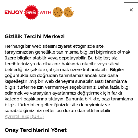
Tüm
Arama
Anasayfa
Haberler
Kapat
sorular
yap
Gizlilik Tercihi Merkezi
Arama yap
Herhangi bir web sitesini ziyaret ettiğinizde site,
Anasayfa
Sorular
Soru detayları
tarayıcınızdan genellikle tanımlama bilgileri biçiminde olmak
üzere bilgiler alabilir veya depolayabilir. Bu bilgiler; siz,
Coca-
Coca-
K
Coca-Cola
Coca cola
Coca cola satan bütün
tercihleriniz ya da cihazınız hakkında olabilir veya siteyi
Cola'nın
Cola’yı
nerenin
İsrail malı mı
Filistin'de
kim
beklediğiniz şekilde çalıştırmak üzere kullanılabilir. Bilgiler
malı?
Yani ...
fabr...
buldu?
çoğunlukla sizi doğrudan tanımlamaz ancak size daha
marketlerden neon
kişiselleştirilmiş bir web deneyimi sunabilir. Bazı tanımlama
Kurumsal
Kamp
bilgisi türlerine izin vermemeyi seçebilirsiniz. Daha fazla bilgi
bardak kampanyasında
edinmek ve varsayılan ayarlarımızı değiştirmek için farklı
4355 Soru
90 Soru
kategori başlıklarına tıklayın. Bununla birlikte, bazı tanımlama
yararlanabiliyormuyuz?
Coca-Cola
Kampany
bilgisi türlerini engellediğinizde site deneyiminiz ve
Şirketi
hakkınd
sunabildiğimiz hizmetler bu durumdan etkilenebilir.
hakkında
ettikleri
Ayrıntılı Bilgi (URL)
merak
Kampan
ettikleriniz.
koşulları
01 Aralık 2017
Ku
Fabrikalarımız,
kampany
Onay Tercihlerini Yönet
sertifikalarımız,
tarihleri
Merhaba Özge,
435
faaliyet
temini v