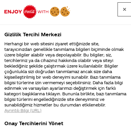
Tüm
Arama
Anasayfa
Haberler
Kapat
sorular
yap
Gizlilik Tercihi Merkezi
Arama yap
Herhangi bir web sitesini ziyaret ettiğinizde site,
Anasayfa
Sorular
Soru detayları
tarayıcınızdan genellikle tanımlama bilgileri biçiminde olmak
üzere bilgiler alabilir veya depolayabilir. Bu bilgiler; siz,
Coca-
Coca-
Kategoriler
Coca-Cola
Coca cola
Coca cola
tercihleriniz ya da cihazınız hakkında olabilir veya siteyi
Cola'nın
Cola’yı
nerenin
İsrail malı mı
Filistin'de
kim
beklediğiniz şekilde çalıştırmak üzere kullanılabilir. Bilgiler
malı?
Yani ...
fabr...
buldu?
çoğunlukla sizi doğrudan tanımlamaz ancak size daha
reklamında
kişiselleştirilmiş bir web deneyimi sunabilir. Bazı tanımlama
Kurumsal
Kamp
bilgisi türlerine izin vermemeyi seçebilirsiniz. Daha fazla bilgi
oynayan
edinmek ve varsayılan ayarlarımızı değiştirmek için farklı
4355 Soru
90 Soru
kategori başlıklarına tıklayın. Bununla birlikte, bazı tanımlama
abinin ismi
Coca-Cola
Kampany
bilgisi türlerini engellediğinizde site deneyiminiz ve
Şirketi
hakkınd
sunabildiğimiz hizmetler bu durumdan etkilenebilir.
hakkında
ettikleri
nedir ve
Ayrıntılı Bilgi (URL)
merak
Kampan
ettikleriniz.
koşulları
Kurumsal
Kampanyal
sosyal
Fabrikalarımız,
kampany
Onay Tercihlerini Yönet
sertifikalarımız,
tarihleri
4355 Soru
90 Soru
faaliyet
temini v