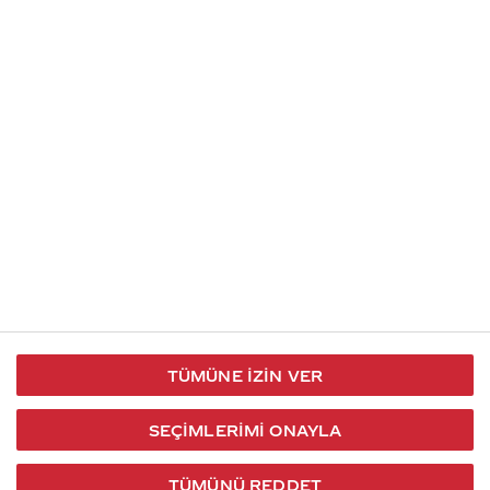
İletişim
Takip et
S.S.S
Kullanım
444 30 40
X / Twitter
Koşulları
Coca-Cola İletişim
Facebook
Merkezi
Veri Koruma
iletisimmerkezi@coca-
ve Gizlilik
cola.com
TÜMÜNE İZIN VER
Bilgi
Toplumu
SEÇIMLERIMI ONAYLA
Hizmetleri
TÜMÜNÜ REDDET