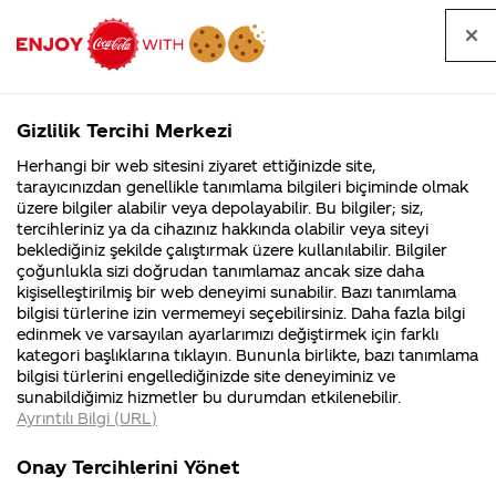
Tüm
Arama
Anasayfa
Haberler
Kapat
sorular
yap
Gizlilik Tercihi Merkezi
Arama yap
Herhangi bir web sitesini ziyaret ettiğinizde site,
Anasayfa
Sorular
Soru detayları
tarayıcınızdan genellikle tanımlama bilgileri biçiminde olmak
üzere bilgiler alabilir veya depolayabilir. Bu bilgiler; siz,
Coca-
Coca-
Kategoriler
Coca-Cola
Coca cola
Coca-Cola
tercihleriniz ya da cihazınız hakkında olabilir veya siteyi
Cola'nın
Cola’yı
nerenin
İsrail malı mı
Filistin'de
kim
beklediğiniz şekilde çalıştırmak üzere kullanılabilir. Bilgiler
malı?
Yani ...
fabr...
buldu?
çoğunlukla sizi doğrudan tanımlamaz ancak size daha
özütünün
kişiselleştirilmiş bir web deneyimi sunabilir. Bazı tanımlama
Kurumsal
Kamp
bilgisi türlerine izin vermemeyi seçebilirsiniz. Daha fazla bilgi
formülü
edinmek ve varsayılan ayarlarımızı değiştirmek için farklı
4355 Soru
90 Soru
kategori başlıklarına tıklayın. Bununla birlikte, bazı tanımlama
müzede
Coca-Cola
Kampany
bilgisi türlerini engellediğinizde site deneyiminiz ve
Şirketi
hakkınd
sunabildiğimiz hizmetler bu durumdan etkilenebilir.
hakkında
ettikleri
saklanıyorsa
Ayrıntılı Bilgi (URL)
merak
Kampan
ettikleriniz.
koşulları
Kurumsal
Kampany
o zaman
Fabrikalarımız,
kampany
Onay Tercihlerini Yönet
sertifikalarımız,
tarihleri
4355 Soru
90 Soru
faaliyet
temini v