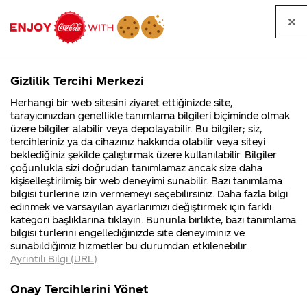
Tüm
Arama
Anasayfa
Haberler
Kapat
sorular
yap
Gizlilik Tercihi Merkezi
Arama yap
Herhangi bir web sitesini ziyaret ettiğinizde site,
Anasayfa
Sorular
Soru detayları
tarayıcınızdan genellikle tanımlama bilgileri biçiminde olmak
üzere bilgiler alabilir veya depolayabilir. Bu bilgiler; siz,
Coca-
Coca-
Kategoriler
Coca-Cola
Coca cola
coca cola
tercihleriniz ya da cihazınız hakkında olabilir veya siteyi
Cola'nın
Cola’yı
nerenin
İsrail malı mı
Filistin'de
kim
beklediğiniz şekilde çalıştırmak üzere kullanılabilir. Bilgiler
malı?
Yani ...
fabr...
buldu?
çoğunlukla sizi doğrudan tanımlamaz ancak size daha
özütü ne
kişiselleştirilmiş bir web deneyimi sunabilir. Bazı tanımlama
Kurumsal
Kamp
bilgisi türlerine izin vermemeyi seçebilirsiniz. Daha fazla bilgi
neyden
edinmek ve varsayılan ayarlarımızı değiştirmek için farklı
4355 Soru
90 Soru
kategori başlıklarına tıklayın. Bununla birlikte, bazı tanımlama
olur
Coca-Cola
Kampany
bilgisi türlerini engellediğinizde site deneyiminiz ve
Şirketi
hakkınd
sunabildiğimiz hizmetler bu durumdan etkilenebilir.
hakkında
ettikleri
Ayrıntılı Bilgi (URL)
merak
Kampan
ettikleriniz.
koşulları
04
Kurumsal
Kampanyalar
Fabrikalarımız,
kampany
Şubat
Onay Tercihlerini Yönet
sertifikalarımız,
tarihleri
2014
4355 Soru
90 Soru
faaliyet
temini v