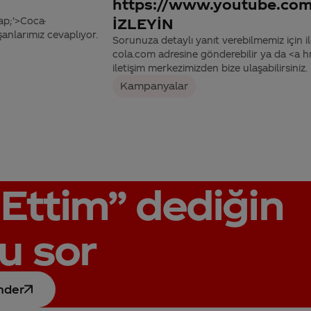
https://www.youtube.c
ap;'>Coca-
İZLEYİN
anlarımız cevaplıyor.
Sorunuza detaylı yanıt verebilmemiz için ile
cola.com adresine gönderebilir ya da <a
iletişim merkezimizden bize ulaşabilirsiniz.
Kampanyalar
Ettim”
dediğin
u sor
nder