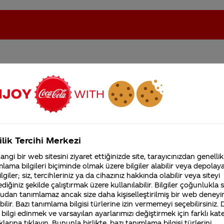
n sadece migrosta var ve
oca-Cola'nın Filistin'de fabr...
Coca-Cola’yı kim buldu?
en 1 litre coca cola da 3 t
ız ambalajı
Kurumsal
ilik Tercihi Merkezi
4355 Soru
ngi bir web sitesini ziyaret ettiğinizde site, tarayıcınızdan genellik
Coca-Cola Şirketi hakk
lama bilgileri biçiminde olmak üzere bilgiler alabilir veya depolayab
merak ettikleriniz.
lgiler; siz, tercihleriniz ya da cihazınız hakkında olabilir veya siteyi
Fabrikalarımız,
diğiniz şekilde çalıştırmak üzere kullanılabilir. Bilgiler çoğunlukla si
sertifikalarımız, faaliyet
udan tanımlamaz ancak size daha kişiselleştirilmiş bir web deneyi
gösterdiğimiz ülkeler,
ilir. Bazı tanımlama bilgisi türlerine izin vermemeyi seçebilirsiniz.
tarihçemiz ve daha fazla
 bilgi edinmek ve varsayılan ayarlarımızı değiştirmek için farklı kat
ım şişelerimize Migroslardan (Migros Jet hariç) ve İst
klarına tıklayın. Bununla birlikte, bazı tanımlama bilgisi türlerini