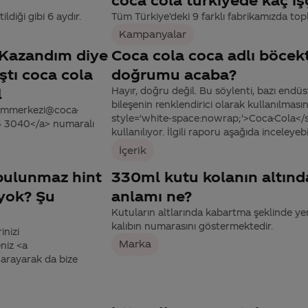
diği gibi 6 aydır.
Tüm Türkiye’deki 9 farklı fabrikamızda topl
Kampanyalar
 Kazandım diye
Coca cola coca adlı böcek
ştı coca cola
doğrumu acaba?
l
Hayır, doğru değil. Bu söylenti, bazı endü
bileşenin renklendirici olarak kullanılması
tisimmerkezi@coca-
style='white-space:nowrap;'>Coca-Cola</sp
44 3040</a> numaralı
kullanılıyor. İlgili raporu aşağıda inceleyebil
İçerik
bulunmaz hint
330ml kutu kolanın altınd
 yok? Şu
anlamı ne?
Kutuların altlarında kabartma şeklinde yer 
kalıbın numarasını göstermektedir.
inizi
Marka
niz <a
arayarak da bize