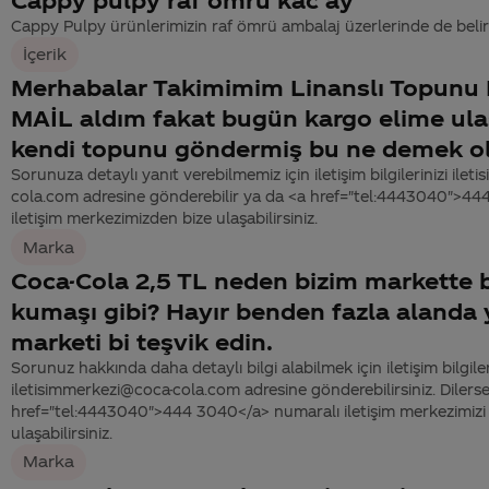
Cappy Pulpy ürünlerimizin raf ömrü ambalaj üzerlerinde de belirtil
İçerik
Merhabalar Takimimim Linanslı Topunu
MAİL aldım fakat bugün kargo elime ula
kendi topunu göndermiş bu ne demek o
Sorunuza detaylı yanıt verebilmemiz için iletişim bilgilerinizi ile
cola.com adresine gönderebilir ya da <a href="tel:4443040">4
iletişim merkezimizden bize ulaşabilirsiniz.
Marka
Coca-Cola 2,5 TL neden bizim markette 
kumaşı gibi? Hayır benden fazla alanda
marketi bi teşvik edin.
Sorunuz hakkında daha detaylı bilgi alabilmek için iletişim bilgiler
iletisimmerkezi@coca-cola.com adresine gönderebilirsiniz. Dilerse
href="tel:4443040">444 3040</a> numaralı iletişim merkezimizi 
ulaşabilirsiniz.
Marka