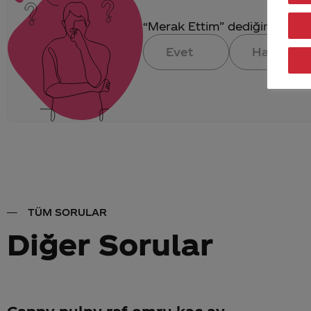
“Merak Ettim” dediğin konuya 
Evet
Hayır
TÜM SORULAR
Diğer Sorular
Cappy pulpy raf omru kac ay