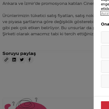
Ankara ve İzmir’de promosyona katılan Cinemaximum’
enge
etkil
Ayrın
Ürünlerimizin tüketici satış fiyatları, satış noktalar
ve piyasa şartlarına göre değişiklik gösterebiliyor.
Ona
gibi pek çok etken belirliyor. Bu unsurlar da piyasa 
Şirketi olarak amacımız tabi ki tercih ettiğiniz ürünü
Soruyu paylaş