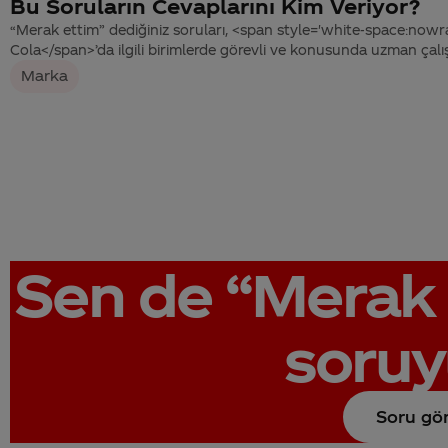
Bu Soruların Cevaplarını Kim Veriyor?
“Merak ettim” dediğiniz soruları, <span style='white-space:nowr
Cola</span>’da ilgili birimlerde görevli ve konusunda uzman çalış
Marka
Sen de
“Merak 
soruy
Soru gö