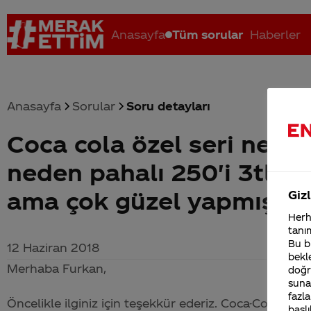
Anasayfa
Tüm sorular
Haberler
Anasayfa
Sorular
Soru detayları
Coca cola özel seri nede
Coca-Cola nerenin malı?
Coca cola İsrail malı mı Yani ...
C
neden pahalı 250'i 3tl zat
ama çok güzel yapmışsın
Gizl
Herha
tanım
Bu bi
12 Haziran 2018
bekle
Merhaba Furkan,
doğr
sunab
fazla
Öncelikle ilginiz için teşekkür ederiz.
Coca-Cola
tasar
başlı