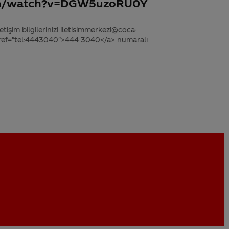
om/watch?v=DGW5uzoRU0Y
tişim bilgilerinizi iletisimmerkezi@coca-
 href="tel:4443040">444 3040</a> numaralı