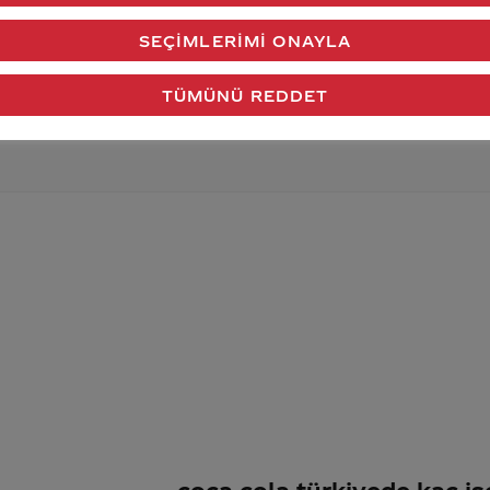
verdiğimiz cevap aklındaki soru işaretlerini giderdi 
SEÇIMLERIMI ONAYLA
Gönder
TÜMÜNÜ REDDET
coca cola türkiyede kaç işç