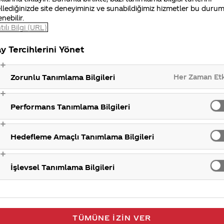
lardan ulaşabilirsiniz.
llediğinizde site deneyiminiz ve sunabildiğimiz hizmetler bu duru
enebilir.
tılı Bilgi (URL)
ımız tarafından (bakkal, market, grossmarket vb.) belirle
 Ürün maliyetlerimizi ise hammadde, paket boyutu, amb
y Tercihlerini Yönet
şartlarına göre zaman içinde değişiklik gösteriyor.
Coc
n satış noktalarına en iyi fiyatla ulaşmasını sağlayabil
Her Zaman Et
Zorunlu Tanımlama Bilgileri
Performans Tanımlama Bilgileri
Pazarlama faaliyet
Hedefleme Amaçlı Tanımlama Bilgileri
İşlevsel Tanımlama Bilgileri
TÜMÜNE İZIN VER