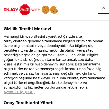
Tüm
Arama
Anasayfa
Haberler
Kapat
sorular
yap
Gizlilik Tercihi Merkezi
Arama yap
Herhangi bir web sitesini ziyaret ettiğinizde site,
Anasayfa
Sorular
Soru detayları
tarayıcınızdan genellikle tanımlama bilgileri biçiminde olmak
üzere bilgiler alabilir veya depolayabilir. Bu bilgiler; siz,
Coca-
Coca-
Kategoriler
Coca-Cola
Coca cola
Coca
tercihleriniz ya da cihazınız hakkında olabilir veya siteyi
Cola'nın
Cola’yı
nerenin
İsrail malı mı
Filistin'de
kim
beklediğiniz şekilde çalıştırmak üzere kullanılabilir. Bilgiler
malı?
Yani ...
fabr...
buldu?
çoğunlukla sizi doğrudan tanımlamaz ancak size daha
Cola'nın
kişiselleştirilmiş bir web deneyimi sunabilir. Bazı tanımlama
Kurumsal
Kamp
bilgisi türlerine izin vermemeyi seçebilirsiniz. Daha fazla bilgi
Star
edinmek ve varsayılan ayarlarımızı değiştirmek için farklı
4355 Soru
90 Soru
kategori başlıklarına tıklayın. Bununla birlikte, bazı tanımlama
Wars'lu
Coca-Cola
Kampany
bilgisi türlerini engellediğinizde site deneyiminiz ve
Şirketi
hakkınd
sunabildiğimiz hizmetler bu durumdan etkilenebilir.
hakkında
ettikleri
ışıklı
Ayrıntılı Bilgi (URL)
merak
Kampan
ettikleriniz.
koşulları
Kurumsal
Kampanyalar
şişeleri
Fabrikalarımız,
kampany
Onay Tercihlerini Yönet
sertifikalarımız,
tarihleri
4355 Soru
90 Soru
faaliyet
temini v