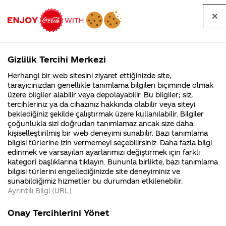
Tüm
Arama
Anasayfa
Haberler
Kapat
sorular
yap
Gizlilik Tercihi Merkezi
Arama yap
Herhangi bir web sitesini ziyaret ettiğinizde site,
Anasayfa
Sorular
Soru detayları
tarayıcınızdan genellikle tanımlama bilgileri biçiminde olmak
üzere bilgiler alabilir veya depolayabilir. Bu bilgiler; siz,
Coca-
Coca-
Kategoriler
Coca-Cola
Coca cola
coca-
tercihleriniz ya da cihazınız hakkında olabilir veya siteyi
Cola'nın
Cola’yı
nerenin
İsrail malı mı
Filistin'de
kim
beklediğiniz şekilde çalıştırmak üzere kullanılabilir. Bilgiler
malı?
Yani ...
fabr...
buldu?
çoğunlukla sizi doğrudan tanımlamaz ancak size daha
cola'nın
kişiselleştirilmiş bir web deneyimi sunabilir. Bazı tanımlama
Kurumsal
Kamp
bilgisi türlerine izin vermemeyi seçebilirsiniz. Daha fazla bilgi
kazandığı
edinmek ve varsayılan ayarlarımızı değiştirmek için farklı
4355 Soru
90 Soru
kategori başlıklarına tıklayın. Bununla birlikte, bazı tanımlama
paralar ile
Coca-Cola
Kampany
bilgisi türlerini engellediğinizde site deneyiminiz ve
Şirketi
hakkınd
sunabildiğimiz hizmetler bu durumdan etkilenebilir.
hakkında
ettikleri
israile
Ayrıntılı Bilgi (URL)
merak
Kampan
ettikleriniz.
koşulları
Kurumsal
Kampanya
yardım
Fabrikalarımız,
kampany
Onay Tercihlerini Yönet
sertifikalarımız,
tarihleri
4355 Soru
90 Soru
faaliyet
temini v