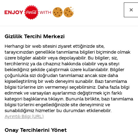
Tüm
Arama
Anasayfa
Haberler
Kapat
sorular
yap
Gizlilik Tercihi Merkezi
Arama yap
Herhangi bir web sitesini ziyaret ettiğinizde site,
Anasayfa
Sorular
Soru detayları
tarayıcınızdan genellikle tanımlama bilgileri biçiminde olmak
üzere bilgiler alabilir veya depolayabilir. Bu bilgiler; siz,
Coca-
Coca-
Kategoriler
Coca-Cola
Coca cola
Coca-
tercihleriniz ya da cihazınız hakkında olabilir veya siteyi
Cola'nın
Cola’yı
nerenin
İsrail malı mı
Filistin'de
kim
beklediğiniz şekilde çalıştırmak üzere kullanılabilir. Bilgiler
malı?
Yani ...
fabr...
buldu?
çoğunlukla sizi doğrudan tanımlamaz ancak size daha
Cola'nın
kişiselleştirilmiş bir web deneyimi sunabilir. Bazı tanımlama
Kurumsal
Kamp
bilgisi türlerine izin vermemeyi seçebilirsiniz. Daha fazla bilgi
insan
edinmek ve varsayılan ayarlarımızı değiştirmek için farklı
4355 Soru
90 Soru
kategori başlıklarına tıklayın. Bununla birlikte, bazı tanımlama
sağlığına
Coca-Cola
Kampany
bilgisi türlerini engellediğinizde site deneyiminiz ve
Şirketi
hakkınd
sunabildiğimiz hizmetler bu durumdan etkilenebilir.
hakkında
ettikleri
zararı var
Ayrıntılı Bilgi (URL)
merak
Kampan
ettikleriniz.
koşulları
Kurumsal
Kampanyala
mı?
Fabrikalarımız,
kampany
Onay Tercihlerini Yönet
sertifikalarımız,
tarihleri
4355 Soru
90 Soru
faaliyet
temini v