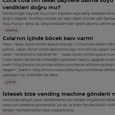
verdikleri doğru mu?
Damla Doğal Kaynak Suyu’nun bayilere veya satış noktalarına ücre
doğru değildir. Portföyümüzde yer alan diğer ürünler gibi Daml
Suyu’nunun satışı da, satış noktalarından gelen sipariş üzerine ge
Marka
Cola'nın içinde böcek kanı varmi
Hayır. <span style='white-space:nowrap;'>Coca-Cola</span>'da 
yoktur. <span style='white-space:nowrap;'>Coca-Cola</span>’ya
veren “renklendirici karamel”dir. <span style='white-space:now
Cola</span>'da böcek olmadığını gösteren raporu aşağıda incel
href=" http://www.coca-colaturkiye.com/merak-ettikleriniz/dogru-
target="_blank"> http://www.coca-colaturkiye.com/merak-ettikler
yanlislar/</a> linkinden de deta...
İçerik
İstesek bize vending machine gönderir m
Sorunuza detaylı yanıt verebilmemiz için iletişim bilgilerinizi ile
cola.com adresine gönderebilir ya da <a href="tel:4443040">4
iletişim merkezimizden bize ulaşabilirsiniz.