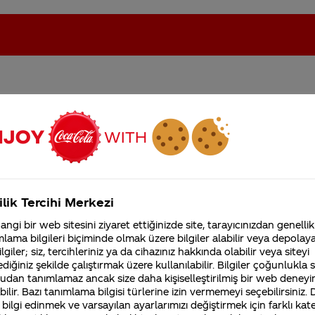
nda iflas etme aşamasına
oca-Cola'nın Filistin'de fabr...
Coca-Cola’yı kim buldu?
Kurumsal
ilik Tercihi Merkezi
4355 Soru
ngi bir web sitesini ziyaret ettiğinizde site, tarayıcınızdan genellik
Coca-Cola Şirketi hakk
lama bilgileri biçiminde olmak üzere bilgiler alabilir veya depolayab
merak ettikleriniz.
lgiler; siz, tercihleriniz ya da cihazınız hakkında olabilir veya siteyi
Fabrikalarımız,
diğiniz şekilde çalıştırmak üzere kullanılabilir. Bilgiler çoğunlukla si
sertifikalarımız, faaliyet
gösterdiğimiz ülkeler,
udan tanımlamaz ancak size daha kişiselleştirilmiş bir web deneyi
tarihçemiz ve daha fazla
ilir. Bazı tanımlama bilgisi türlerine izin vermemeyi seçebilirsiniz.
colacompany.com internet adresinden, Türkiye'de
 bilgi edinmek ve varsayılan ayarlarımızı değiştirmek için farklı kat