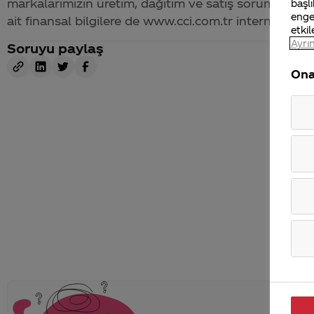
markalarımızın üretim, dağıtım ve satış sorumluluğu
başlı
enge
ait finansal bilgilere de www.cci.com.tr internet adre
etkil
Ayrın
Soruyu paylaş
Ona