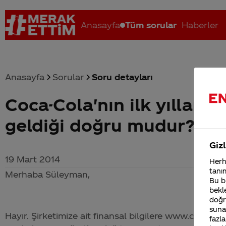
Anasayfa
Tüm sorular
Haberler
Anasayfa
Sorular
Soru detayları
Coca-Cola'nın ilk yılları
Coca-Cola nerenin malı?
Coca cola İsrail malı mı Yani ...
C
geldiği doğru mudur?
Gizl
19 Mart 2014
Herha
tanım
Merhaba Süleyman,
Bu bi
bekle
doğr
sunab
Hayır. Şirketimize ait finansal bilgilere www.coca-
fazla