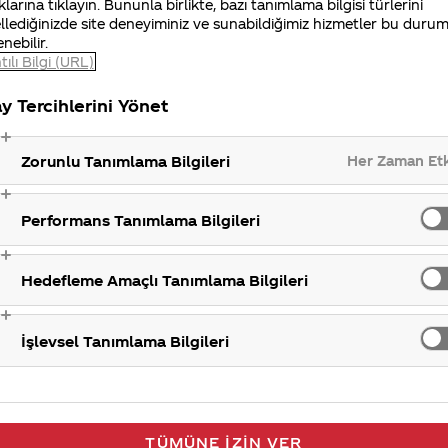
nu üstlenen şişeleyici ortağımız
Coca-Cola
İçecek Şirk
klarına tıklayın. Bununla birlikte, bazı tanımlama bilgisi türlerini
llediğinizde site deneyiminiz ve sunabildiğimiz hizmetler bu duru
sinden ulaşabilirsiniz.
enebilir.
tılı Bilgi (URL)
Finansal bil
y Tercihlerini Yönet
Her Zaman Et
Zorunlu Tanımlama Bilgileri
Performans Tanımlama Bilgileri
Hedefleme Amaçlı Tanımlama Bilgileri
İşlevsel Tanımlama Bilgileri
TÜMÜNE İZIN VER