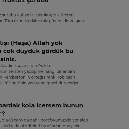
şurubu kullanılır. Her iki içerik üretim
. Tüm ürün içeriklerimiz güvenlidir ve gıda
lışı (Haşa) Allah yok
nı cok duyduk gördük bu
siniz.
iddiadır. <span style='white-
n tersten yazılışı herhangi bir anlam
hn Pemberton'ın ortağı Frank Robinson
ki "C" harfinin yan yana güzel duracağını
 bardak kola icersem bunun
r?
Cola</span>'da dahil portföyümüzde yer alan
kleri gıda otoriteleri tarafından onaylıdır.