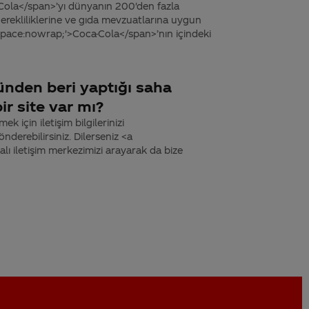
Cola</span>’yı dünyanın 200'den fazla
rekliliklerine ve gıda mevzuatlarına uygun
-space:nowrap;'>Coca-Cola</span>’nın içindeki
nden beri yaptığı saha
ir site var mı?
k için iletişim bilgilerinizi
derebilirsiniz. Dilerseniz <a
 iletişim merkezimizi arayarak da bize