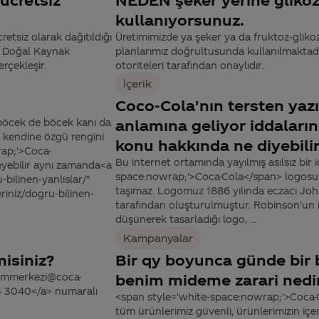
kullanıyorsunuz.
tsiz olarak dağıtıldığı
Üretimimizde ya şeker ya da fruktoz-glikoz 
a Doğal Kaynak
planlarımız doğrultusunda kullanılmaktadır
rçekleşir.
otoriteleri tarafından onaylıdır.
İçerik
Coco-Cola'nın tersten yazı
böcek de böcek kanı da
anlamına geliyor iddaları
 kendine özgü rengini
konu hakkında ne diyebilir
rap;'>Coca-
Bu internet ortamında yayılmış asılsız bir 
eyebilir aynı zamanda<a
space:nowrap;'>Coca-Cola</span> logosunu
bilinen-yanlislar/"
taşımaz. Logomuz 1886 yılında eczacı Jo
iniz/dogru-bilinen-
tarafından oluşturulmuştur. Robinson'un i
düşünerek tasarladığı logo, ...
Kampanyalar
isiniz?
Bir qy boyunca günde bir
tisimmerkezi@coca-
benim mideme zarari nedi
44 3040</a> numaralı
<span style='white-space:nowrap;'>Coca-
tüm ürünlerimiz güvenli, ürünlerimizin içeri