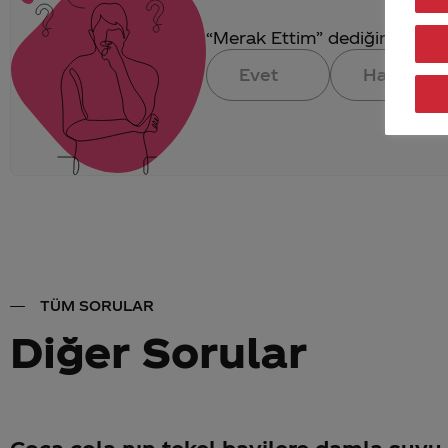
“Merak Ettim” dediğin konuya 
Evet
Hayır
TÜM SORULAR
Diğer Sorular
Coca cola nın tekel bayilere damla suyu 