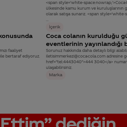
<span style='white-space:nowrap;'>Coca-
ülkesinde kamu kurum ve kuruluşlarının ge
olarak satışa sunarız. <span style='white
...
İçerik
k konusunda
Coca colanın kurulduğu gü
eventlerinin yayınlandığı b
ızı faaliyet
Sorunuz hakkında daha detaylı bilgi alabilme
 ile bertaraf ediyoruz.
iletisimmerkezi@coca-cola.com adresine gön
href="tel:4443040">444 3040</a> numaralı
ulaşabilirsiniz.
Marka
Ettim”
dediğin