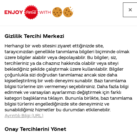
Tüm
Arama
Anasayfa
Haberler
Kapat
sorular
yap
Gizlilik Tercihi Merkezi
Arama yap
Herhangi bir web sitesini ziyaret ettiğinizde site,
Anasayfa
Sorular
Soru detayları
tarayıcınızdan genellikle tanımlama bilgileri biçiminde olmak
üzere bilgiler alabilir veya depolayabilir. Bu bilgiler; siz,
Coca-
Coca-
Kategoriler
Coca-Cola
Coca cola
Coca-
tercihleriniz ya da cihazınız hakkında olabilir veya siteyi
Cola'nın
Cola’yı
nerenin
İsrail malı mı
Filistin'de
kim
beklediğiniz şekilde çalıştırmak üzere kullanılabilir. Bilgiler
malı?
Yani ...
fabr...
buldu?
çoğunlukla sizi doğrudan tanımlamaz ancak size daha
cola'nın
kişiselleştirilmiş bir web deneyimi sunabilir. Bazı tanımlama
Kurumsal
Kamp
bilgisi türlerine izin vermemeyi seçebilirsiniz. Daha fazla bilgi
içinde
edinmek ve varsayılan ayarlarımızı değiştirmek için farklı
4355 Soru
90 Soru
kategori başlıklarına tıklayın. Bununla birlikte, bazı tanımlama
böcek
Coca-Cola
Kampany
bilgisi türlerini engellediğinizde site deneyiminiz ve
Şirketi
hakkınd
sunabildiğimiz hizmetler bu durumdan etkilenebilir.
hakkında
ettikleri
varmı
Ayrıntılı Bilgi (URL)
merak
Kampan
ettikleriniz.
koşulları
Kurumsal
Kampanyalar
Fabrikalarımız,
kampany
Onay Tercihlerini Yönet
sertifikalarımız,
tarihleri
4355 Soru
90 Soru
26
faaliyet
temini v