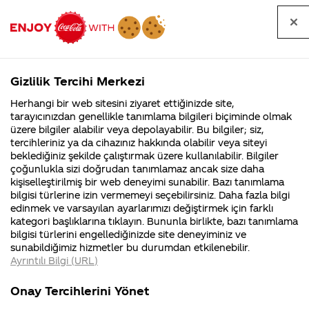
Tüm
Arama
Anasayfa
Haberler
Kapat
sorular
yap
Gizlilik Tercihi Merkezi
Arama yap
Herhangi bir web sitesini ziyaret ettiğinizde site,
Anasayfa
Sorular
Soru detayları
tarayıcınızdan genellikle tanımlama bilgileri biçiminde olmak
üzere bilgiler alabilir veya depolayabilir. Bu bilgiler; siz,
Coca-
Coca-
Kategoriler
Coca-Cola
Coca cola
coca cola
tercihleriniz ya da cihazınız hakkında olabilir veya siteyi
Cola'nın
Cola’yı
nerenin
İsrail malı mı
Filistin'de
kim
beklediğiniz şekilde çalıştırmak üzere kullanılabilir. Bilgiler
malı?
Yani ...
fabr...
buldu?
çoğunlukla sizi doğrudan tanımlamaz ancak size daha
nın en
kişiselleştirilmiş bir web deneyimi sunabilir. Bazı tanımlama
Kurumsal
Kamp
bilgisi türlerine izin vermemeyi seçebilirsiniz. Daha fazla bilgi
büyük
edinmek ve varsayılan ayarlarımızı değiştirmek için farklı
4355 Soru
90 Soru
kategori başlıklarına tıklayın. Bununla birlikte, bazı tanımlama
rakibi
Coca-Cola
Kampany
bilgisi türlerini engellediğinizde site deneyiminiz ve
Şirketi
hakkınd
sunabildiğimiz hizmetler bu durumdan etkilenebilir.
hakkında
ettikleri
pepsiyi
Ayrıntılı Bilgi (URL)
merak
Kampan
ettikleriniz.
koşulları
Kurumsal
Kampanyalar
ti'ye alan
Fabrikalarımız,
kampany
Onay Tercihlerini Yönet
sertifikalarımız,
tarihleri
4355 Soru
90 Soru
faaliyet
temini v