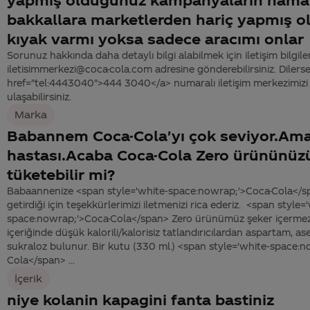
bakkallara marketlerden hariç yapmış o
kıyak varmı yoksa sadece aracımı onlar
Sorunuz hakkında daha detaylı bilgi alabilmek için iletişim bilgiler
iletisimmerkezi@coca-cola.com adresine gönderebilirsiniz. Dilerse
href="tel:4443040">444 3040</a> numaralı iletişim merkezimizi 
ulaşabilirsiniz.
Marka
Babannem Coca-Cola'yı çok seviyor.Ama
hastası.Acaba Coca-Cola Zero ürününüzü
tüketebilir mi?
Babaannenize <span style='white-space:nowrap;'>Coca-Cola</span
getirdiği için teşekkürlerimizi iletmenizi rica ederiz. <span style=
space:nowrap;'>Coca-Cola</span> Zero ürünümüz şeker içermez. T
içeriğinde düşük kalorili/kalorisiz tatlandırıcılardan aspartam, 
sukraloz bulunur. Bir kutu (330 ml.) <span style='white-space:
Cola</span> ...
İçerik
niye kolanin kapagini fanta bastiniz