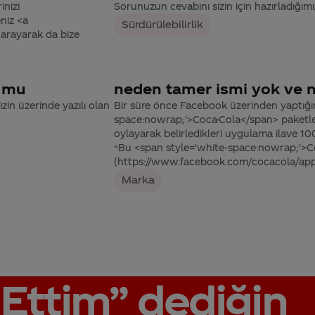
inizi
Sorunuzun cevabını sizin için hazırladığımı
niz <a
Sürdürülebilirlik
arayarak da bize
r mu
neden tamer ismi yok ve na
in üzerinde yazılı olan
Bir süre önce Facebook üzerinden yaptığım
space:nowrap;'>Coca-Cola</span> paketleri
oylayarak belirledikleri uygulama ilave 10
“Bu <span style='white-space:nowrap;'>C
(https://www.facebook.com/cocacola/ap
Marka
Ettim”
dediğin