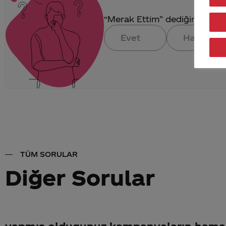
“Merak Ettim” dediğin konuya 
Evet
Hayır
TÜM SORULAR
Diğer Sorular
yapmış oldugunuz kampanyaların hamal