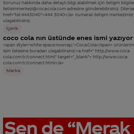
Sorunuz hakkında daha detaylı bilgi alabilmek için iletişim bilgiler
iletisimmerkezi@coca-cola.com adresine gönderebilirsiniz. Dilerse
href="tel:4443040">444 3040</a> numaralı iletişim merkezimizi 
ulaşabilirsiniz.
İçerik
coco cola nın üstünde enes ismi yazıyo
<span style='white-space:nowrap;'>Coca-Cola</span> ürünlerimiz
isim listesine buradan ulaşabilirsiniz:<a href=" http://www.coca-
cola.com.tr/connect.html" target="_blank"> http://www.coca-
cola.com.tr/connect.html</a>
Marka
Sen de
“Merak 