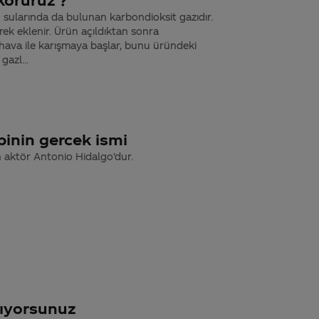
n sularında da bulunan karbondioksit gazıdır.
rek eklenir. Ürün açıldıktan sonra
hava ile karışmaya başlar, bunu üründeki
gazl...
binin gercek ismi
 aktör Antonio Hidalgo’dur.
pıyorsunuz