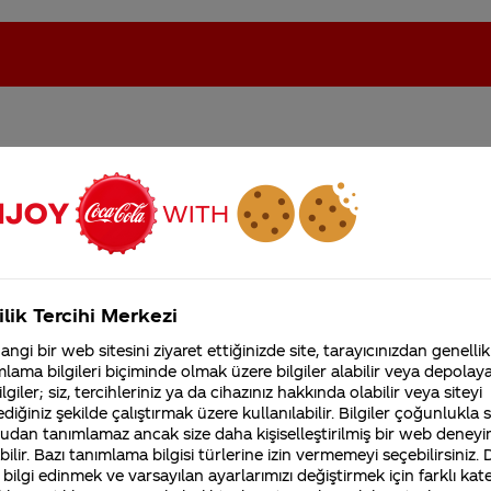
unluk ortalama satisi
oca-Cola'nın Filistin'de fabr...
Coca-Cola’yı kim buldu?
Kurumsal
ilik Tercihi Merkezi
4355 Soru
ngi bir web sitesini ziyaret ettiğinizde site, tarayıcınızdan genellik
Coca-Cola Şirketi hakk
lama bilgileri biçiminde olmak üzere bilgiler alabilir veya depolayab
merak ettikleriniz.
lgiler; siz, tercihleriniz ya da cihazınız hakkında olabilir veya siteyi
Fabrikalarımız,
diğiniz şekilde çalıştırmak üzere kullanılabilir. Bilgiler çoğunlukla si
sertifikalarımız, faaliyet
gösterdiğimiz ülkeler,
udan tanımlamaz ancak size daha kişiselleştirilmiş bir web deneyi
tarihçemiz ve daha fazla
ilir. Bazı tanımlama bilgisi türlerine izin vermemeyi seçebilirsiniz.
00 den fazla içecek sunuyoruz. Gazlı içecekten meyve
 bilgi edinmek ve varsayılan ayarlarımızı değiştirmek için farklı kat