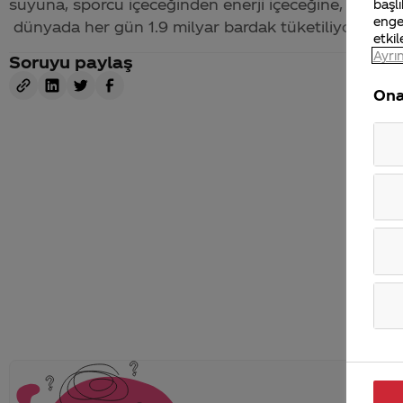
suyuna, sporcu içeceğinden enerji içeceğine, sudan
başlı
enge
dünyada her gün 1.9 milyar bardak tüketiliyor.
etkil
Ayrın
Soruyu paylaş
Ona