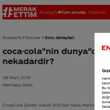
Anasayfa
Tüm sorular
Haberler
Anasayfa
Sorular
Soru detayları
coca-cola"nin dunya"da g
Coca-Cola nerenin malı?
Coca cola İsrail malı mı Yani ...
C
nekadardir?
Gizl
08 Mart 2014
Herha
tanım
Merhaba Sibel,
Bu bi
bekle
doğr
sunab
Coca-Cola
Şirketi olarak 500’den fazla marka ile 35
fazla