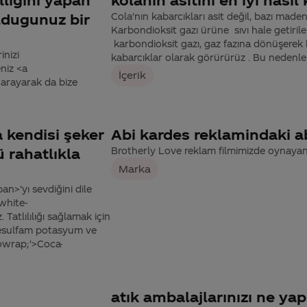
ldugunuz bir
Cola'nın kabarcıkları asit değil, bazı made
Karbondioksit gazı ürüne sıvı hale getirile
karbondioksit gazı, gaz fazına dönüşerek 
inizi
kabarcıklar olarak görürürüz . Bu nedenle 
niz <a
İçerik
arayarak da bize
 kendisi şeker
Abi kardes reklamindaki a
 rahatlıkla
Brotherly Love reklam filmimizde oynayan
Marka
>’yı sevdiğini dile
'white-
atlılılığı sağlamak için
asesulfam potasyum ve
nowrap;'>Coca-
atık ambalajlarınızı ne ya