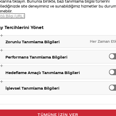
 buzlu çaya kadar portföyümüzde yer alan ürünlerimiz
klarına tıklayın. Bununla birlikte, bazı tanımlama bilgisi türlerini
llediğinizde site deneyiminiz ve sunabildiğimiz hizmetler bu duru
enebilir.
tılı Bilgi (URL)
Pazarlama faa
y Tercihlerini Yönet
Her Zaman Et
Zorunlu Tanımlama Bilgileri
Performans Tanımlama Bilgileri
Hedefleme Amaçlı Tanımlama Bilgileri
İşlevsel Tanımlama Bilgileri
TÜMÜNE İZIN VER