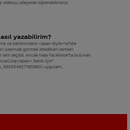
z videoyu izleyerek öğrenebilirsiniz.
sıl yazabilirim?
ız ve katılımcıların <span style='white-
 üzerinde görmek istedikleri isimleri
0 isim seçildi. Ancak hala Facebook’ta bulunan
oca-Cola</span> Senin İçin”
p_362934927183880) uygulam...