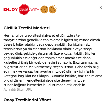
Tüm
Arama
Anasayfa
Haberler
Kapat
sorular
yap
Gizlilik Tercihi Merkezi
Arama yap
Herhangi bir web sitesini ziyaret ettiğinizde site,
Anasayfa
Sorular
Soru detayları
tarayıcınızdan genellikle tanımlama bilgileri biçiminde olmak
üzere bilgiler alabilir veya depolayabilir. Bu bilgiler; siz,
Coca-
Coca-
Kategoriler
Coca-Cola
Coca cola
coca cola
tercihleriniz ya da cihazınız hakkında olabilir veya siteyi
Cola'nın
Cola’yı
nerenin
İsrail malı mı
Filistin'de
kim
beklediğiniz şekilde çalıştırmak üzere kullanılabilir. Bilgiler
malı?
Yani ...
fabr...
buldu?
çoğunlukla sizi doğrudan tanımlamaz ancak size daha
nın asit
kişiselleştirilmiş bir web deneyimi sunabilir. Bazı tanımlama
Kurumsal
Kamp
bilgisi türlerine izin vermemeyi seçebilirsiniz. Daha fazla bilgi
oranı çok
edinmek ve varsayılan ayarlarımızı değiştirmek için farklı
4355 Soru
90 Soru
kategori başlıklarına tıklayın. Bununla birlikte, bazı tanımlama
düşük
Coca-Cola
Kampany
bilgisi türlerini engellediğinizde site deneyiminiz ve
Şirketi
hakkınd
sunabildiğimiz hizmetler bu durumdan etkilenebilir.
hakkında
ettikleri
eskisi gibi
Ayrıntılı Bilgi (URL)
merak
Kampan
ettikleriniz.
koşulları
Kurumsal
Kampanyala
değil
Fabrikalarımız,
kampany
Onay Tercihlerini Yönet
sertifikalarımız,
tarihleri
4355 Soru
90 Soru
faaliyet
temini v