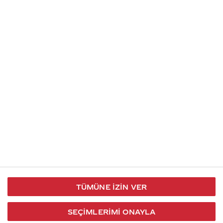
İletişim
Takip et
S.S.S
Kullanım
444 30 40
X / Twitter
Koşulları
Coca-Cola İletişim
Facebook
Merkezi
Veri Koruma
iletisimmerkezi@coca-
ve Gizlilik
cola.com
TÜMÜNE İZIN VER
Bilgi
Toplumu
SEÇIMLERIMI ONAYLA