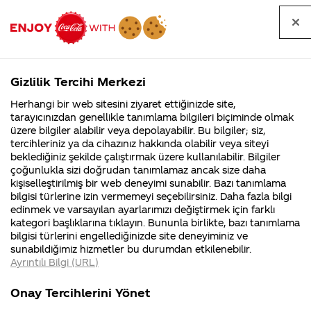
Tüm
Arama
Anasayfa
Haberler
Kapat
sorular
yap
Gizlilik Tercihi Merkezi
Arama yap
Herhangi bir web sitesini ziyaret ettiğinizde site,
Anasayfa
Sorular
Soru detayları
tarayıcınızdan genellikle tanımlama bilgileri biçiminde olmak
üzere bilgiler alabilir veya depolayabilir. Bu bilgiler; siz,
Coca-
Coca-
Kategoriler
Coca-Cola
Coca cola
Coca
tercihleriniz ya da cihazınız hakkında olabilir veya siteyi
Cola'nın
Cola’yı
nerenin
İsrail malı mı
Filistin'de
kim
beklediğiniz şekilde çalıştırmak üzere kullanılabilir. Bilgiler
malı?
Yani ...
fabr...
buldu?
çoğunlukla sizi doğrudan tanımlamaz ancak size daha
cola'nın
kişiselleştirilmiş bir web deneyimi sunabilir. Bazı tanımlama
Kurumsal
Kamp
bilgisi türlerine izin vermemeyi seçebilirsiniz. Daha fazla bilgi
ana
edinmek ve varsayılan ayarlarımızı değiştirmek için farklı
4355 Soru
90 Soru
kategori başlıklarına tıklayın. Bununla birlikte, bazı tanımlama
maddesi
Coca-Cola
Kampany
bilgisi türlerini engellediğinizde site deneyiminiz ve
Şirketi
hakkınd
sunabildiğimiz hizmetler bu durumdan etkilenebilir.
hakkında
ettikleri
nedir
Ayrıntılı Bilgi (URL)
merak
Kampan
ettikleriniz.
koşulları
Kurumsal
Kampanyalar
Fabrikalarımız,
kampany
Onay Tercihlerini Yönet
sertifikalarımız,
tarihleri
4355 Soru
90 Soru
22
faaliyet
temini v