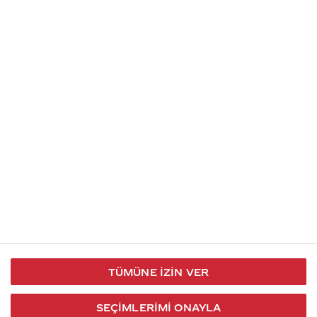
Soru gönder
İletişim
Takip et
S.S.S
Kullanım
444 30 40
X / Twitter
Koşulları
Coca-Cola İletişim
Facebook
Merkezi
Veri Koruma
iletisimmerkezi@coca-
ve Gizlilik
cola.com
TÜMÜNE İZIN VER
Bilgi
Toplumu
SEÇIMLERIMI ONAYLA