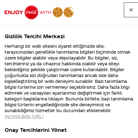
Tüm
Arama
Anasayfa
Haberler
Kapat
sorular
yap
Gizlilik Tercihi Merkezi
Arama yap
Herhangi bir web sitesini ziyaret ettiğinizde site,
Anasayfa
Sorular
Soru detayları
tarayıcınızdan genellikle tanımlama bilgileri biçiminde olmak
üzere bilgiler alabilir veya depolayabilir. Bu bilgiler; siz,
Coca-
Coca-
Kategoriler
Coca-Cola
Coca cola
Coca cola
tercihleriniz ya da cihazınız hakkında olabilir veya siteyi
Cola'nın
Cola’yı
nerenin
İsrail malı mı
Filistin'de
kim
beklediğiniz şekilde çalıştırmak üzere kullanılabilir. Bilgiler
malı?
Yani ...
fabr...
buldu?
çoğunlukla sizi doğrudan tanımlamaz ancak size daha
neyden
kişiselleştirilmiş bir web deneyimi sunabilir. Bazı tanımlama
Kurumsal
Kamp
bilgisi türlerine izin vermemeyi seçebilirsiniz. Daha fazla bilgi
yapılır
edinmek ve varsayılan ayarlarımızı değiştirmek için farklı
4355 Soru
90 Soru
kategori başlıklarına tıklayın. Bununla birlikte, bazı tanımlama
Coca-Cola
Kampany
bilgisi türlerini engellediğinizde site deneyiminiz ve
Şirketi
hakkınd
11
sunabildiğimiz hizmetler bu durumdan etkilenebilir.
hakkında
ettikleri
Mayıs
Ayrıntılı Bilgi (URL)
merak
Kampan
2018
ettikleriniz.
koşulları
Kurumsal
Kampanyalar
Fabrikalarımız,
kampany
Merhaba,
Onay Tercihlerini Yönet
sertifikalarımız,
tarihleri
4355 Soru
90 Soru
faaliyet
temini v