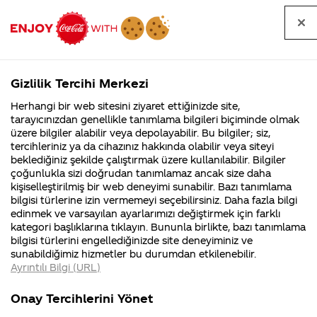
Tüm
Arama
Anasayfa
Haberler
Kapat
sorular
yap
Gizlilik Tercihi Merkezi
Arama yap
Herhangi bir web sitesini ziyaret ettiğinizde site,
Anasayfa
Sorular
Soru detayları
tarayıcınızdan genellikle tanımlama bilgileri biçiminde olmak
üzere bilgiler alabilir veya depolayabilir. Bu bilgiler; siz,
Coca-
Coca-
Kategoriler
Coca-Cola
Coca cola
Coca-Cola
tercihleriniz ya da cihazınız hakkında olabilir veya siteyi
Cola'nın
Cola’yı
nerenin
İsrail malı mı
Filistin'de
kim
beklediğiniz şekilde çalıştırmak üzere kullanılabilir. Bilgiler
malı?
Yani ...
fabr...
buldu?
çoğunlukla sizi doğrudan tanımlamaz ancak size daha
neden
kişiselleştirilmiş bir web deneyimi sunabilir. Bazı tanımlama
Kurumsal
Kamp
bilgisi türlerine izin vermemeyi seçebilirsiniz. Daha fazla bilgi
siayh
edinmek ve varsayılan ayarlarımızı değiştirmek için farklı
4355 Soru
90 Soru
kategori başlıklarına tıklayın. Bununla birlikte, bazı tanımlama
kırmızı
Coca-Cola
Kampany
bilgisi türlerini engellediğinizde site deneyiminiz ve
Şirketi
hakkınd
sunabildiğimiz hizmetler bu durumdan etkilenebilir.
hakkında
ettikleri
arası
Ayrıntılı Bilgi (URL)
merak
Kampan
ettikleriniz.
koşulları
Kurumsal
Kampanyalar
renktedir
Fabrikalarımız,
kampany
Onay Tercihlerini Yönet
sertifikalarımız,
tarihleri
4355 Soru
90 Soru
faaliyet
temini v