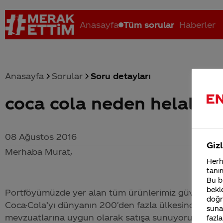
Anasayfa
Tüm sorular
Haberler
Anasayfa
Sorular
Soru detayları
coca cola neden helal gıd
Coca-Cola nerenin malı?
Coca cola İsrail malı mı Yani ...
C
08 Ağustos 2016
Gizl
Merhaba Murat,
Herha
tanım
Bu bi
bekle
Portföyümüzde yer alan tüm ürünlerimiz güvenli, ürünl
doğr
Coca-Cola
’yı dünyanın 200'den fazla ülkesinde kamu 
sunab
mevzuatlarına uygun olarak satışa sunuyoruz. Türkiy
fazla