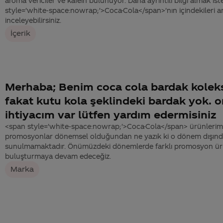
aroma vericiler ve kafein bulunuyor. Daha ayrıntılı bilgi almak ist
style='white-space:nowrap;'>Coca-Cola</span>'nın içindekileri an
inceleyebilirsiniz.
İçerik
Merhaba; Benim coca cola bardak kolek
fakat kutu kola şeklindeki bardak yok. 
ihtiyacım var lütfen yardım edermisiniz
<span style='white-space:nowrap;'>Coca-Cola</span> ürünlerimi
promosyonlar dönemsel olduğundan ne yazık ki o dönem dışında
sunulmamaktadır. Önümüzdeki dönemlerde farklı promosyon ürün
buluşturmaya devam edeceğiz.
Marka