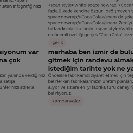
erseniz, <span
<span style='white-space:nowrap;'>Coca-C
latan infografiğimizi
fazla ülkede kendine özgün, değişmeyen tad
space:nowrap;'>Coca-Cola</span>’da şeker
space:nowrap;'>Coca-Cola</span> Zero’yu 
tatlandırıcılar kullanılır. <span style='w
en önemli özelliği gerçek "Coca-Cola" lezzeti
İçerik
siyonum var
merhaba ben izmir de bulu
ona çok
gitmek için randevu almak
istediğim tarihte yok ne y
zin yanında verdiğimiz
Öncelikle fabrikamızı ziyaret etmek için te
 satışa
belirlerken fabrikalarımızın üretim planları
lerimizi sizlerle
alıyor ve sizlere en iyi fabrika turu deneyi
belirliyoruz.
Kampanyalar