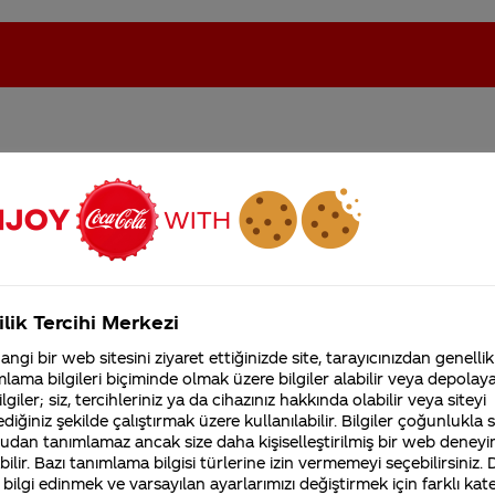
a sertifikası almıyor?
oca-Cola'nın Filistin'de fabr...
Coca-Cola’yı kim buldu?
Kurumsal
ilik Tercihi Merkezi
4355 Soru
ngi bir web sitesini ziyaret ettiğinizde site, tarayıcınızdan genellik
Coca-Cola Şirketi hakk
lama bilgileri biçiminde olmak üzere bilgiler alabilir veya depolayab
merak ettikleriniz.
lgiler; siz, tercihleriniz ya da cihazınız hakkında olabilir veya siteyi
Fabrikalarımız,
sertifikalarımız, faaliyet
diğiniz şekilde çalıştırmak üzere kullanılabilir. Bilgiler çoğunlukla si
erimizin içerikleri gıda otoriteleri tarafından onaylıd
gösterdiğimiz ülkeler,
udan tanımlamaz ancak size daha kişiselleştirilmiş bir web deneyi
kurum ve kuruluşlarının gerekliliklerine ve gıda
tarihçemiz ve daha fazla
ilir. Bazı tanımlama bilgisi türlerine izin vermemeyi seçebilirsiniz.
e’de ürettiğimiz tüm ürünler Gıda, Tarım ve Hayvancı
 bilgi edinmek ve varsayılan ayarlarımızı değiştirmek için farklı kat