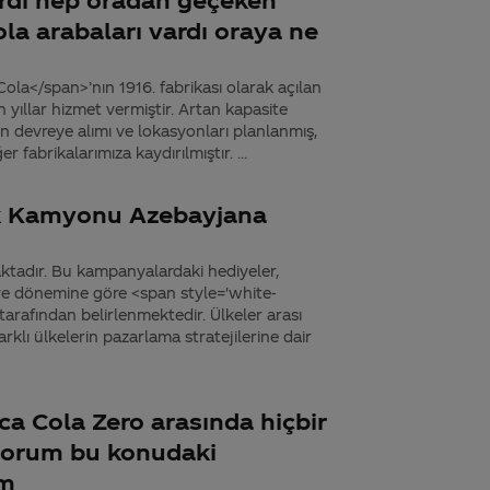
a arabaları vardı oraya ne
la</span>’nın 1916. fabrikası olarak açılan
n yıllar hizmet vermiştir. Artan kapasite
zın devreye alımı ve lokasyonları planlanmış,
 fabrikalarımıza kaydırılmıştır. ...
uk Kamyonu Azebayjana
tadır. Bu kampanyalardaki hediyeler,
ve dönemine göre <span style='white-
arafından belirlenmektedir. Ülkeler arası
rklı ülkelerin pazarlama stratejilerine dair
a Cola Zero arasında hiçbir
yorum bu konudaki
um