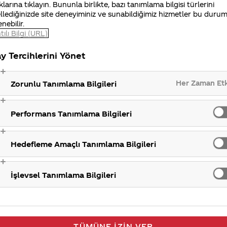
klarına tıklayın. Bununla birlikte, bazı tanımlama bilgisi türlerini
lendiği için helal gıda sertifikası için herhangi bir
llediğinizde site deneyiminiz ve sunabildiğimiz hizmetler bu duru
enebilir.
tılı Bilgi (URL)
y Tercihlerini Yönet
Her Zaman Et
Zorunlu Tanımlama Bilgileri
Performans Tanımlama Bilgileri
Hedefleme Amaçlı Tanımlama Bilgileri
İşlevsel Tanımlama Bilgileri
TÜMÜNE İZIN VER