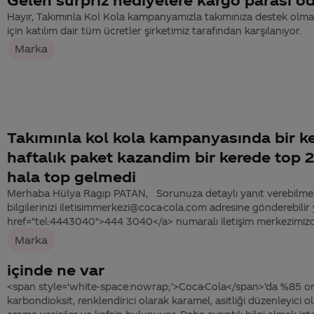
Hayır, Takımınla Kol Kola kampanyamızla takımınıza destek olm
için katılım dair tüm ücretler şirketimiz tarafından karşılanıyor.
Marka
Takımınla kol kola kampanyasında bir ke
haftalık paket kazandim bir kerede top 
hala top gelmedi
Merhaba Hülya Ragıp PATAN, Sorunuza detaylı yanıt verebilmemi
bilgilerinizi iletisimmerkezi@coca-cola.com adresine gönderebilir
href="tel:4443040">444 3040</a> numaralı iletişim merkezimizden
Marka
içinde ne var
<span style='white-space:nowrap;'>Coca-Cola</span>’da %85 ora
karbondioksit, renklendirici olarak karamel, asitliği düzenleyici ol