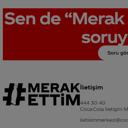
Sen de
“Merak 
soruy
Soru gö
İletişim
444 30 40
Coca-Cola İletişim 
iletisimmerkezi@co