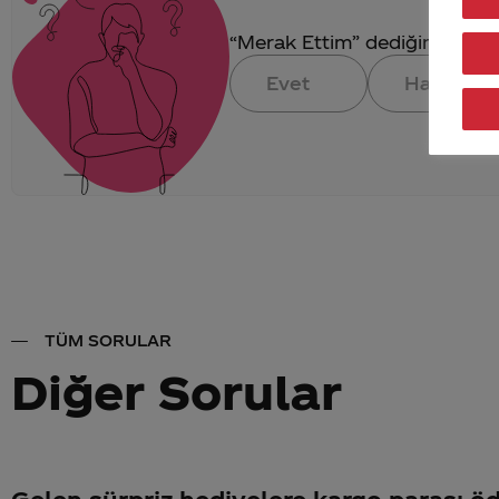
“Merak Ettim” dediğin konuya 
Evet
Hayır
TÜM SORULAR
Diğer Sorular
Gelen sürpriz hediyelere kargo parası 