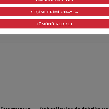
verdiğimiz cevap aklındaki soru işaretlerini giderdi 
SEÇIMLERIMI ONAYLA
Gönder
TÜMÜNÜ REDDET
ödüyormuyuz
Bahçelievler de fabrika v