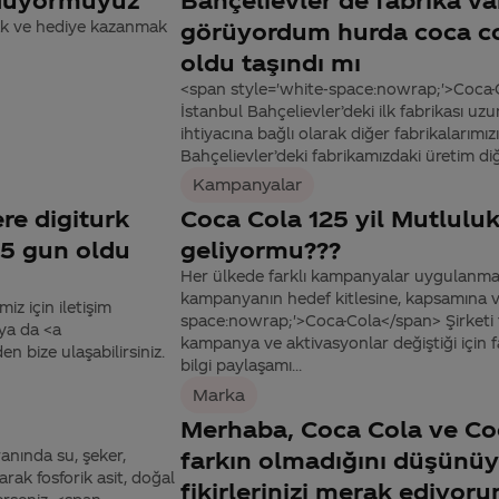
ak ve hediye kazanmak
görüyordum hurda coca col
oldu taşındı mı
<span style='white-space:nowrap;'>Coca-Co
İstanbul Bahçelievler’deki ilk fabrikası uzu
ihtiyacına bağlı olarak diğer fabrikalarımı
Bahçelievler’deki fabrikamızdaki üretim diğer
Kampanyalar
re digiturk
Coca Cola 125 yil Mutlul
25 gun oldu
geliyormu???
Her ülkede farklı kampanyalar uygulanmak
kampanyanın hedef kitlesine, kapsamına 
z için iletişim
space:nowrap;'>Coca-Cola</span> Şirketi t
 ya da <a
kampanya ve aktivasyonlar değiştiği için fa
 bize ulaşabilirsiniz.
bilgi paylaşamı...
Marka
Merhaba, Coca Cola ve Coc
nında su, şeker,
farkın olmadığını düşünü
arak fosforik asit, doğal
fikirlerinizi merak ediyor