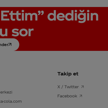
Ettim”
dediğin
u sor
nder
Takip et
X / Twitter
Merkezi
Facebook
ca-cola.com