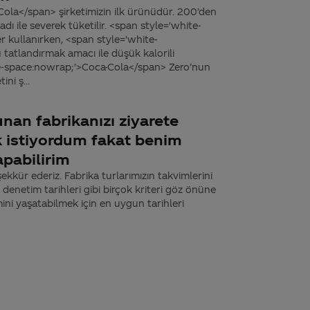
ola</span> şirketimizin ilk ürünüdür. 200’den
ı ile severek tüketilir. <span style='white-
 kullanırken, <span style='white-
tatlandırmak amacı ile düşük kalorili
hite-space:nowrap;'>Coca-Cola</span> Zero’nun
ni ş...
nan fabrikanızı ziyarete
 istiyordum fakat benim
apabilirim
şekkür ederiz. Fabrika turlarımızın takvimlerini
, denetim tarihleri gibi birçok kriteri göz önüne
mini yaşatabilmek için en uygun tarihleri