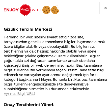
Tüm
Arama
Anasayfa
Haberler
Kapat
sorular
yap
Gizlilik Tercihi Merkezi
Arama yap
Herhangi bir web sitesini ziyaret ettiğinizde site,
Anasayfa
Sorular
Soru detayları
tarayıcınızdan genellikle tanımlama bilgileri biçiminde olmak
üzere bilgiler alabilir veya depolayabilir. Bu bilgiler; siz,
Coca-
Coca-
Kategoriler
Coca-Cola
Coca cola
Coca Cola
tercihleriniz ya da cihazınız hakkında olabilir veya siteyi
Cola'nın
Cola’yı
nerenin
İsrail malı mı
Filistin'de
kim
beklediğiniz şekilde çalıştırmak üzere kullanılabilir. Bilgiler
malı?
Yani ...
fabr...
buldu?
çoğunlukla sizi doğrudan tanımlamaz ancak size daha
nasıl
kişiselleştirilmiş bir web deneyimi sunabilir. Bazı tanımlama
Kurumsal
Kamp
bilgisi türlerine izin vermemeyi seçebilirsiniz. Daha fazla bilgi
üretiliyor?
edinmek ve varsayılan ayarlarımızı değiştirmek için farklı
4355 Soru
90 Soru
kategori başlıklarına tıklayın. Bununla birlikte, bazı tanımlama
Çocuklar
Coca-Cola
Kampany
bilgisi türlerini engellediğinizde site deneyiminiz ve
Şirketi
hakkınd
sunabildiğimiz hizmetler bu durumdan etkilenebilir.
hakkında
ettikleri
için güvenli
Ayrıntılı Bilgi (URL)
merak
Kampan
ettikleriniz.
koşulları
Kurumsal
Kampanyal
mi?
Fabrikalarımız,
kampany
Onay Tercihlerini Yönet
sertifikalarımız,
tarihleri
4355 Soru
90 Soru
faaliyet
temini v