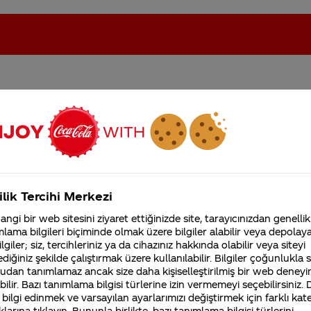
durdurulacak mı? Yoksa
oca-Cola'nın Filistin'de fabr...
Coca-Cola’yı kim buldu?
iz cola içmek zorunda mı
Kurumsal
ilik Tercihi Merkezi
4355 Soru
ngi bir web sitesini ziyaret ettiğinizde site, tarayıcınızdan genellik
Coca-Cola Şirketi hakk
lama bilgileri biçiminde olmak üzere bilgiler alabilir veya depolayab
merak ettikleriniz.
lgiler; siz, tercihleriniz ya da cihazınız hakkında olabilir veya siteyi
Fabrikalarımız,
diğiniz şekilde çalıştırmak üzere kullanılabilir. Bilgiler çoğunlukla si
sertifikalarımız, faaliyet
udan tanımlamaz ancak size daha kişiselleştirilmiş bir web deneyi
gösterdiğimiz ülkeler,
ilir. Bazı tanımlama bilgisi türlerine izin vermemeyi seçebilirsiniz.
tarihçemiz ve daha fazla
 bilgi edinmek ve varsayılan ayarlarımızı değiştirmek için farklı kat
edir. İlginiz için teşekkür ederiz.
klarına tıklayın. Bununla birlikte, bazı tanımlama bilgisi türlerini