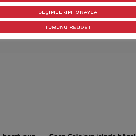
verdiğimiz cevap aklındaki soru işaretlerini giderdi 
SEÇIMLERIMI ONAYLA
Gönder
TÜMÜNÜ REDDET
eil bozdunuz
Coca Cola'nın içinde böcek