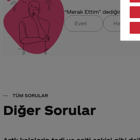
“Merak Ettim” dediğin konuya 
Evet
Hayır
TÜM SORULAR
Diğer Sorular
Artk kolalarin tadi ve asiti eskisi gibi d