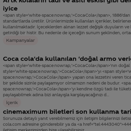
iyice
<span style='white-space:nowrap;'>Coca-Cola</span>, 1886'dan
standartlarda üretilir. Ürünlerimizde kullanılan içerikler, belirlen
kullanılmaktadır. İçeceklerden alınan lezzet değişik duyuların ve 
getirdiği bir histir. Bu nedenle de içeceğin sunum şeklinden, orta
Kampanyalar
Coca cola'da kullanılan 'doğal armo verici
<span style='white-space:nowrap;'>Coca-Cola</span>'nın doğal 
style='white-space:nowrap;'>Coca-Cola</span>'yı <span style='w
space:nowrap;'>Coca-Cola</span> yapan ona lezzetini veren ticari
bir şekilde sizinle paylaşamıyor olmamızın nedeni de budur. <spa
space:nowrap;'>Coca-Cola</span>’yı kendine özgü tadı ile tüketic
paylaşabilmek adına bizi anlayışla karşılayacağınızı d...
İçerik
cinemaximum biletleri son kullanma tari
Sorunuza detaylı yanıt verebilmemiz için iletişim bilgilerinizi ile
cola.com adresine gönderebilir ya da <a href="tel:4443040">4
iletişim merkezimizden bize ulaşabilirsiniz.