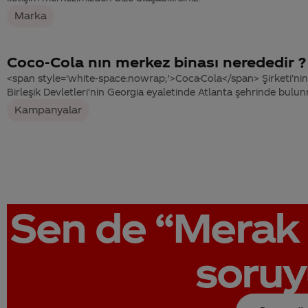
Marka
Coco-Cola nın merkez binası nerededir ?
<span style='white-space:nowrap;'>Coca-Cola</span> Şirketi’ni
Birleşik Devletleri’nin Georgia eyaletinde Atlanta şehrinde bulun
Kampanyalar
Sen de
“Merak 
soruy