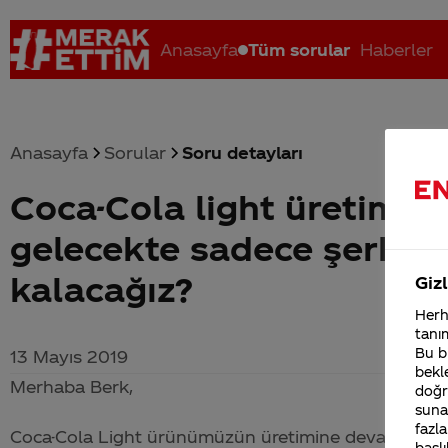
Anasayfa
Tüm sorular
Haberler
Anasayfa
Sorular
Soru detayları
Coca-Cola light üretimi 
Coca-Cola nerenin malı?
Coca cola İsrail malı mı Yani ...
C
gelecekte sadece şerkers
kalacağız?
Gizl
Herha
tanım
Bu bi
13 Mayıs 2019
bekle
Merhaba Berk,
doğr
sunab
fazla
Coca-Cola
Light ürünümüzün üretimine devam edilmekt
başlı