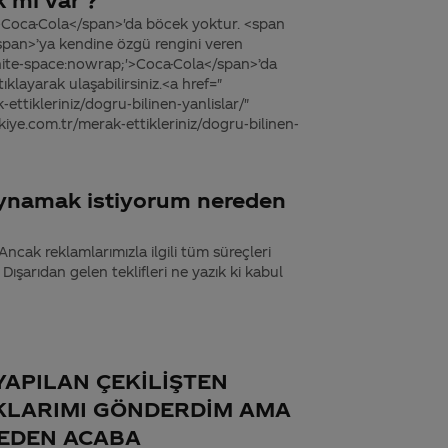
>Coca-Cola</span>'da böcek yoktur. <span
pan>’ya kendine özgü rengini veren
white-space:nowrap;'>Coca-Cola</span>’da
ıklayarak ulaşabilirsiniz.<a href="
ttikleriniz/dogru-bilinen-yanlislar/"
iye.com.tr/merak-ettikleriniz/dogru-bilinen-
oynamak istiyorum nereden
 Ancak reklamlarımızla ilgili tüm süreçleri
 Dışarıdan gelen teklifleri ne yazık ki kabul
YAPILAN ÇEKİLİŞTEN
KLARIMI GÖNDERDİM AMA
EDEN ACABA