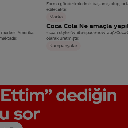
Forma gönderimlerimiz başlamış olup, orta
edilecektir.
Marka
Coca Cola Ne amaçla yapıl
n merkezi Amerika
<span style='white-space:nowrap;'>Coca-Co
maktadır.
olarak üretmiştir.
Kampanyalar
Ettim”
dediğin
u sor