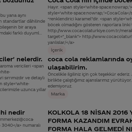
Hayır. <span style='white-space:nowrap;'
style='white-space:nowrap;'>Coca-Cola</s
 bu yana aynı
“renklendirici karamel”dir. <span style='
en standartlar dâhilinde
böcek olmadığını gösteren raporlara linki t
bileşenin bir araya
http://www.coca-colaturkiye.com.tr/merak-e
mdaki farklı duyuml...
target="_blank"> http://www.coca-colaturk
yanlislar/</a>
İçerik
ler' nelerdir.
coca cola reklamlarında 
aroma vericileri <span
ulaşabilirim.
hite-
Öncelikle ilgiliniz için çok teşekkür ederiz.
 sırrımızdır ve detaylı
birlikte çalıştığımız ajanslarımız yürütüyor.
n style='white-
edemiyoruz.
ilerimizle uzunca yıllar
Marka
hi nedir
KOLKOLA 18 NİSAN 2016 
tisimmerkezi@coca-
FORMA KAZANDIM EVRA
44 3040</a> numaralı
FORMA HALA GELMEDİ N