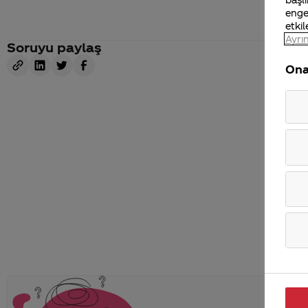
enge
etkil
Ayrın
Soruyu paylaş
Ona