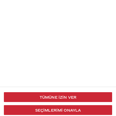
İletişim
Takip et
S.S.S
Kullanım
444 30 40
X / Twitter
Koşulları
Coca-Cola İletişim
Facebook
Merkezi
Veri Koruma
iletisimmerkezi@coca-
ve Gizlilik
cola.com
TÜMÜNE İZIN VER
Bilgi
Toplumu
SEÇIMLERIMI ONAYLA