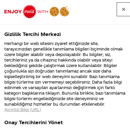
Tüm
Arama
Anasayfa
Haberler
Kapat
sorular
yap
Gizlilik Tercihi Merkezi
Arama yap
Herhangi bir web sitesini ziyaret ettiğinizde site,
Anasayfa
Sorular
Soru detayları
tarayıcınızdan genellikle tanımlama bilgileri biçiminde olmak
üzere bilgiler alabilir veya depolayabilir. Bu bilgiler; siz,
Coca-
Coca-
Kategoriler
Coca-Cola
Coca cola
coca-cola
tercihleriniz ya da cihazınız hakkında olabilir veya siteyi
Cola'nın
Cola’yı
nerenin
İsrail malı mı
Filistin'de
kim
beklediğiniz şekilde çalıştırmak üzere kullanılabilir. Bilgiler
malı?
Yani ...
fabr...
buldu?
çoğunlukla sizi doğrudan tanımlamaz ancak size daha
light ile
kişiselleştirilmiş bir web deneyimi sunabilir. Bazı tanımlama
Kurumsal
Kamp
bilgisi türlerine izin vermemeyi seçebilirsiniz. Daha fazla bilgi
coca-cola
edinmek ve varsayılan ayarlarımızı değiştirmek için farklı
4355 Soru
90 Soru
kategori başlıklarına tıklayın. Bununla birlikte, bazı tanımlama
zero
Coca-Cola
Kampany
bilgisi türlerini engellediğinizde site deneyiminiz ve
Şirketi
hakkınd
sunabildiğimiz hizmetler bu durumdan etkilenebilir.
hakkında
ettikleri
arasındaki
Ayrıntılı Bilgi (URL)
merak
Kampan
ettikleriniz.
koşulları
Kurumsal
Kampanyala
fark tam
Fabrikalarımız,
kampany
Onay Tercihlerini Yönet
sertifikalarımız,
tarihleri
4355 Soru
90 Soru
faaliyet
temini v