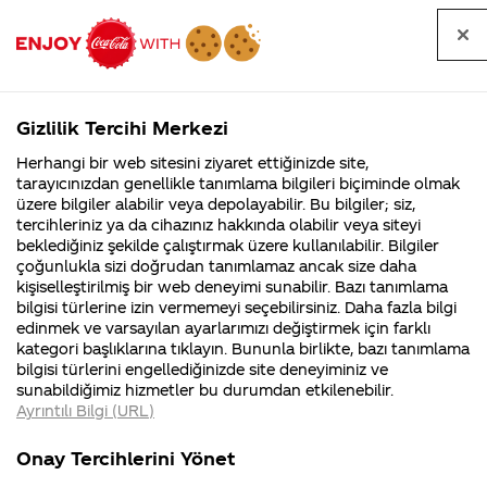
Tüm
Arama
Anasayfa
Haberler
Kapat
sorular
yap
Gizlilik Tercihi Merkezi
Arama yap
Herhangi bir web sitesini ziyaret ettiğinizde site,
Anasayfa
Sorular
Soru detayları
tarayıcınızdan genellikle tanımlama bilgileri biçiminde olmak
üzere bilgiler alabilir veya depolayabilir. Bu bilgiler; siz,
Coca-
Coca-
Kategoriler
Coca-Cola
Coca cola
Coca Cola
tercihleriniz ya da cihazınız hakkında olabilir veya siteyi
Cola'nın
Cola’yı
nerenin
İsrail malı mı
Filistin'de
kim
beklediğiniz şekilde çalıştırmak üzere kullanılabilir. Bilgiler
malı?
Yani ...
fabr...
buldu?
çoğunlukla sizi doğrudan tanımlamaz ancak size daha
Koleksiyon
kişiselleştirilmiş bir web deneyimi sunabilir. Bazı tanımlama
Kurumsal
Kamp
bilgisi türlerine izin vermemeyi seçebilirsiniz. Daha fazla bilgi
Clup'üne
edinmek ve varsayılan ayarlarımızı değiştirmek için farklı
4355 Soru
90 Soru
kategori başlıklarına tıklayın. Bununla birlikte, bazı tanımlama
nasıl
Coca-Cola
Kampany
bilgisi türlerini engellediğinizde site deneyiminiz ve
Şirketi
hakkınd
sunabildiğimiz hizmetler bu durumdan etkilenebilir.
hakkında
ettikleri
katılabiliriz
Ayrıntılı Bilgi (URL)
merak
Kampan
ettikleriniz.
koşulları
Kurumsal
Kampany
?
Fabrikalarımız,
kampany
Onay Tercihlerini Yönet
sertifikalarımız,
tarihleri
4355 Soru
90 Soru
faaliyet
temini v