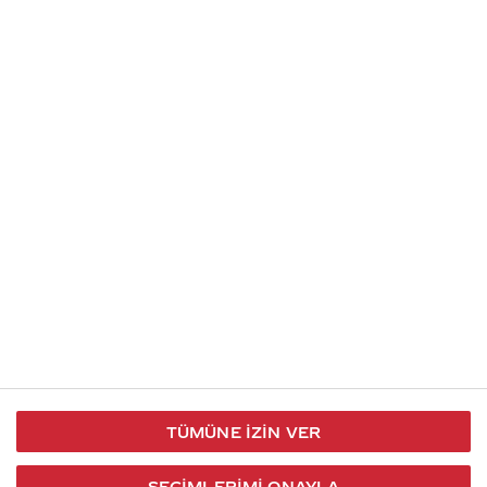
Soru gönder
İletişim
Takip et
S.S.S
Kullanım
444 30 40
X / Twitter
Koşulları
Coca-Cola İletişim
Facebook
Merkezi
Veri Koruma
iletisimmerkezi@coca-
ve Gizlilik
cola.com
TÜMÜNE İZIN VER
Bilgi
Toplumu
SEÇIMLERIMI ONAYLA