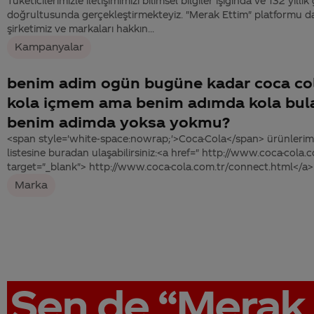
Tüketicilerimizle iletişimimizi bilimsel bilgiler ışığında ve 132 yıll
doğrultusunda gerçekleştirmekteyiz. "Merak Ettim" platformu da,
şirketimiz ve markaları hakkın...
Kampanyalar
benim adim ogün bugüne kadar coca co
kola içmem ama benim adımda kola bul
benim adimda yoksa yokmu?
<span style='white-space:nowrap;'>Coca-Cola</span> ürünlerimi
listesine buradan ulaşabilirsiniz:<a href=" http://www.coca-cola
target="_blank"> http://www.coca-cola.com.tr/connect.html</a>
Marka
Sen de
“Merak 