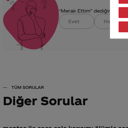
“Merak Ettim” dediğin konuya 
Evet
Hayır
TÜM SORULAR
Diğer Sorular
mentos ile coca cola karışımı ölümle so