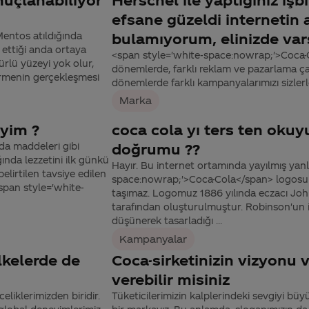
efsane güzeldi internetin 
entos atıldığında
bulamıyorum, elinizde vars
ettiği anda ortaya
<span style='white-space:nowrap;'>Coca-Co
ürlü yüzeyi yok olur,
dönemlerde, farklı reklam ve pazarlama ç
pürmenin gerçekleşmesi
dönemlerde farklı kampanyalarımızı sizle
Marka
iyim ?
coca cola yı ters ten okuy
da maddeleri gibi
doğrumu ??
ında lezzetini ilk günkü
Hayır. Bu internet ortamında yayılmış yanlış
belirtilen tavsiye edilen
space:nowrap;'>Coca-Cola</span> logosunu
span style='white-
taşımaz. Logomuz 1886 yılında eczacı Jo
tarafından oluşturulmuştur. Robinson'un i
düşünerek tasarladığı ...
Kampanyalar
lkelerde de
Coca-sirketinizin vizyonu 
verebilir misiniz
eliklerimizden biridir.
Tüketicilerimizin kalplerindeki sevgiyi bü