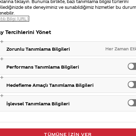
klarına tıklayın. Bununla birlikte, bazı tanımlama bilgisi türlerini
llediğinizde site deneyiminiz ve sunabildiğimiz hizmetler bu duru
enebilir.
tılı Bilgi (URL)
y Tercihlerini Yönet
Her Zaman Et
Zorunlu Tanımlama Bilgileri
Performans Tanımlama Bilgileri
Hedefleme Amaçlı Tanımlama Bilgileri
İşlevsel Tanımlama Bilgileri
TÜMÜNE İZIN VER