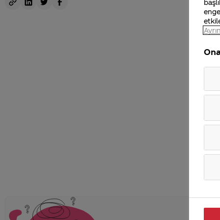
başlı
enge
etkil
Ayrın
Ona