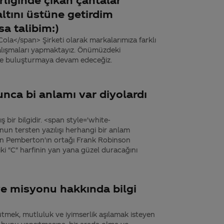
altını üstüne getirdim
a talibim:)
la</span> Şirketi olarak markalarımıza farklı
alışmaları yapmaktayız. Önümüzdeki
rle buluşturmaya devam edeceğiz.
unca bi anlamı var diyolardı
 bir bilgidir. <span style='white-
n tersten yazılışı herhangi bir anlam
hn Pemberton'ın ortağı Frank Robinson
ki "C" harfinin yan yana güzel duracağını
ve misyonu hakkında bilgi
yütmek, mutluluk ve iyimserlik aşılamak isteyen