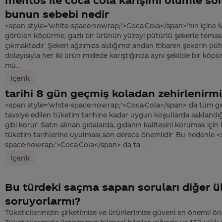
bunun sebebi nedir
<span style='white-space:nowrap;'>Coca-Cola</span>’nın içine M
görülen köpürme, gazlı bir ürünün yüzeyi pütürlü şekerle temas 
çıkmaktadır. Şekeri ağzımıza aldığımız andan itibaren şekerin püt
dolayısıyla her iki ürün midede karıştığında aynı şekilde bir kö
mü...
İçerik
tarihi 8 gün geçmiş koladan zehirlenirm
<span style='white-space:nowrap;'>Coca-Cola</span> da tüm gı
tavsiye edilen tüketim tarihine kadar uygun koşullarda saklandığ
gibi korur. Satın alınan gıdalarda, gıdanın kalitesini korumak için 
tüketim tarihlerine uyulması son derece önemlidir. Bu nedenle <
space:nowrap;'>Coca-Cola</span> da ta...
İçerik
Bu türdeki saçma sapan soruları diğer ü
soruyorlarmı?
Tüketicilerimizin şirketimize ve ürünlerimize güveni en önemli önc