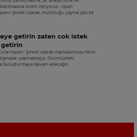
 bunu yansıtmasına, bir arada olma ve
çıkarılmasına önem veriyoruz. <span
pan> Şirketi olarak, mutluluğu yayma gibi bir
yeye getirin zaten cok istek
getirin
la</span> Şirketi olarak markalarımıza farklı
alışmaları yapmaktayız. Önümüzdeki
rle buluşturmaya devam edeceğiz.