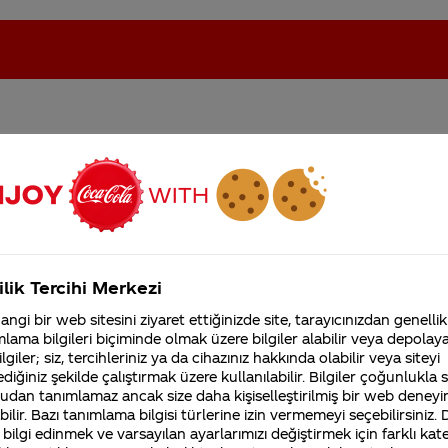
iş ne zaman mayistaki
oca-Cola'nın Filistin'de fabr...
Coca-Cola’yı kim buldu?
Kurumsal
ilik Tercihi Merkezi
4355 Soru
ngi bir web sitesini ziyaret ettiğinizde site, tarayıcınızdan genellik
Coca-Cola Şirketi hakk
lama bilgileri biçiminde olmak üzere bilgiler alabilir veya depolayab
merak ettikleriniz.
lgiler; siz, tercihleriniz ya da cihazınız hakkında olabilir veya siteyi
Fabrikalarımız,
diğiniz şekilde çalıştırmak üzere kullanılabilir. Bilgiler çoğunlukla si
sertifikalarımız, faaliyet
lecektir. İlginiz için teşekkür ederiz.
gösterdiğimiz ülkeler,
udan tanımlamaz ancak size daha kişiselleştirilmiş bir web deneyi
tarihçemiz ve daha fazla
ilir. Bazı tanımlama bilgisi türlerine izin vermemeyi seçebilirsiniz.
 bilgi edinmek ve varsayılan ayarlarımızı değiştirmek için farklı kat