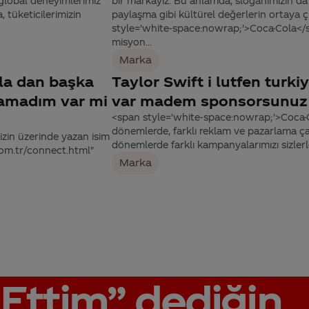
ık global deneyimlerimiz
bir markayız. Bu anlamda, sloganımızın da
 tüketicilerimizin
paylaşma gibi kültürel değerlerin ortaya 
style='white-space:nowrap;'>Coca-Cola</s
misyon...
Marka
la dan başka
Taylor Swift i lutfen turki
amadım var mi
var madem sponsorsunuz 
<span style='white-space:nowrap;'>Coca-Co
dönemlerde, farklı reklam ve pazarlama ç
zin üzerinde yazan isim
dönemlerde farklı kampanyalarımızı sizle
.com.tr/connect.html"
Marka
Ettim”
dediğin