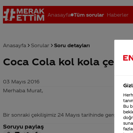
Anasayfa
Tüm sorular
Haberler
Anasayfa
Sorular
Soru detayları
Coca Cola kol kola çekil
Coca-Cola nerenin malı?
Coca cola İsrail malı mı Yani ...
C
03 Mayıs 2016
Gizl
Merhaba Murat,
Herha
tanım
Bu bi
bekle
Bir sonraki çekilişimiz 24 Mayıs tarihinde gerçekleştiri
doğr
sunab
Soruyu paylaş
fazla