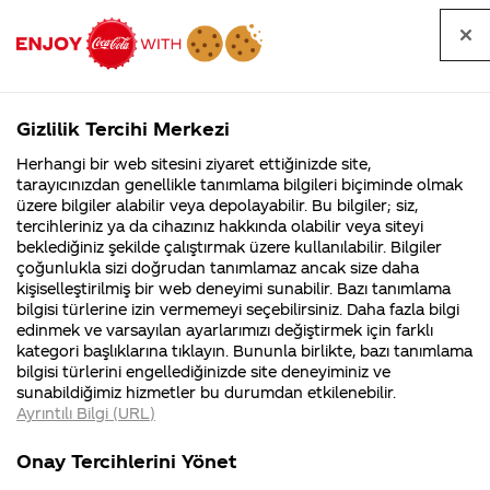
Tüm
Arama
Anasayfa
Haberler
Kapat
sorular
yap
Gizlilik Tercihi Merkezi
Arama yap
Herhangi bir web sitesini ziyaret ettiğinizde site,
Anasayfa
Sorular
Soru detayları
tarayıcınızdan genellikle tanımlama bilgileri biçiminde olmak
üzere bilgiler alabilir veya depolayabilir. Bu bilgiler; siz,
Coca-
Coca-
Kategoriler
Coca-Cola
Coca cola
Coca cola
tercihleriniz ya da cihazınız hakkında olabilir veya siteyi
Cola'nın
Cola’yı
nerenin
İsrail malı mı
Filistin'de
kim
beklediğiniz şekilde çalıştırmak üzere kullanılabilir. Bilgiler
malı?
Yani ...
fabr...
buldu?
çoğunlukla sizi doğrudan tanımlamaz ancak size daha
isminin
kişiselleştirilmiş bir web deneyimi sunabilir. Bazı tanımlama
Kurumsal
Kamp
bilgisi türlerine izin vermemeyi seçebilirsiniz. Daha fazla bilgi
anlam
edinmek ve varsayılan ayarlarımızı değiştirmek için farklı
4355 Soru
90 Soru
kategori başlıklarına tıklayın. Bununla birlikte, bazı tanımlama
Coca-Cola
Kampany
bilgisi türlerini engellediğinizde site deneyiminiz ve
Şirketi
hakkınd
04
sunabildiğimiz hizmetler bu durumdan etkilenebilir.
hakkında
ettikleri
Ocak
Ayrıntılı Bilgi (URL)
merak
Kampan
2015
ettikleriniz.
koşulları
Kurumsal
Kampanyala
Fabrikalarımız,
kampany
Merhaba Helin,
Onay Tercihlerini Yönet
sertifikalarımız,
tarihleri
4355 Soru
90 Soru
faaliyet
temini v