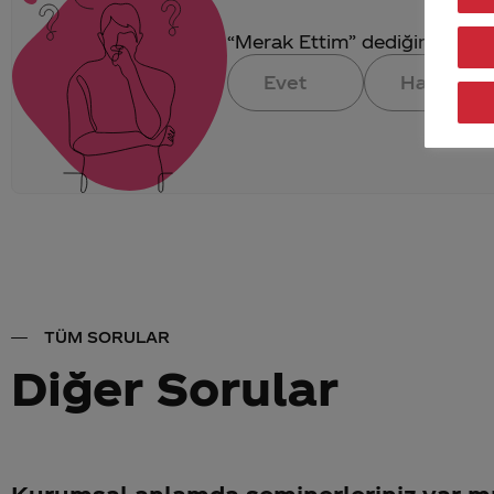
“Merak Ettim” dediğin konuya 
Evet
Hayır
TÜM SORULAR
Diğer Sorular
Kurumsal anlamda seminerleriniz var m