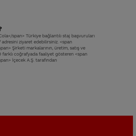
?
la</span> Türkiye bağlantılı staj başvuruları
resini ziyaret edebilirsiniz. <span
an> Şirketi markalarının, üretim, satış ve
10 farklı coğrafyada faaliyet gösteren <span
pan> İçecek A.Ş. tarafından