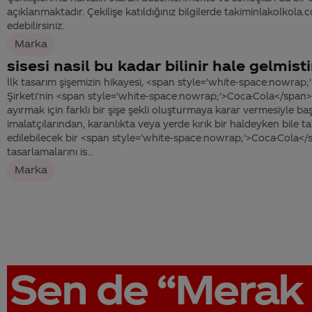
açıklanmaktadır. Çekilişe katıldığınız bilgilerde takiminlakolkola
edebilirsiniz.
Marka
sisesi nasil bu kadar bilinir hale gelmisti
İlk tasarım şişemizin hikayesi, <span style='white-space:nowrap
Şirketi’nin <span style='white-space:nowrap;'>Coca-Cola</span>’y
ayırmak için farklı bir şişe şekli oluşturmaya karar vermesiyle baş
imalatçılarından, karanlıkta veya yerde kırık bir haldeyken bile t
edilebilecek bir <span style='white-space:nowrap;'>Coca-Cola</s
tasarlamalarını is...
Marka
Sen de
“Merak 