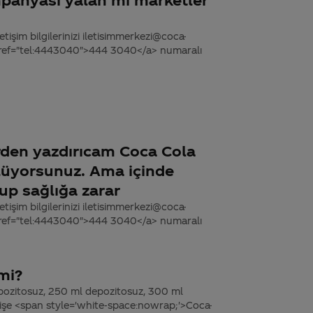
tişim bilgilerinizi iletisimmerkezi@coca-
 href="tel:4443040">444 3040</a> numaralı
rden yazdırıcam Coca Cola
lüyorsunuz. Ama içinde
up sağlığa zarar
tişim bilgilerinizi iletisimmerkezi@coca-
 href="tel:4443040">444 3040</a> numaralı
mi?
pozitosuz, 250 ml depozitosuz, 300 ml
işe <span style='white-space:nowrap;'>Coca-