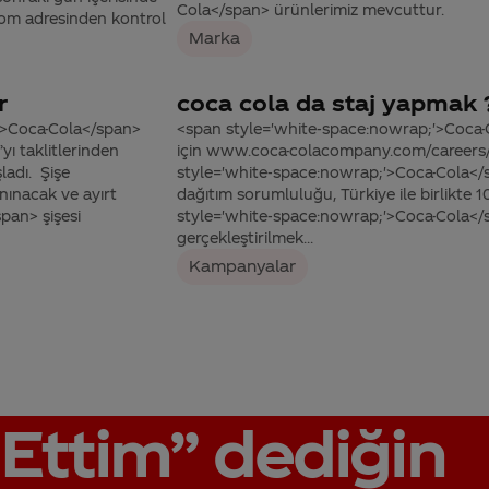
Cola</span> ürünlerimiz mevcuttur.
.com adresinden kontrol
Marka
r
coca cola da staj yapmak 
;'>Coca-Cola</span>
<span style='white-space:nowrap;'>Coca-Co
ı taklitlerinden
için www.coca-colacompany.com/careers/ ad
ladı. Şişe
style='white-space:nowrap;'>Coca-Cola</sp
anınacak ve ayırt
dağıtım sorumluluğu, Türkiye ile birlikte 
pan> şişesi
style='white-space:nowrap;'>Coca-Cola</s
gerçekleştirilmek...
Kampanyalar
Ettim”
dediğin