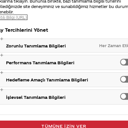
klarına tıklayın. Bununla birlikte, bazı tanımlama bilgisi türlerini
llediğinizde site deneyiminiz ve sunabildiğimiz hizmetler bu duru
enebilir.
tılı Bilgi (URL)
Şirket hakkı
y Tercihlerini Yönet
Her Zaman Et
Zorunlu Tanımlama Bilgileri
Performans Tanımlama Bilgileri
Hedefleme Amaçlı Tanımlama Bilgileri
İşlevsel Tanımlama Bilgileri
TÜMÜNE İZIN VER