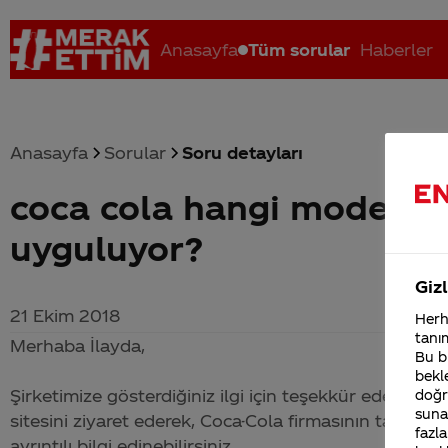
Anasayfa
Tüm sorular
Haberler
Anasayfa
Sorular
Soru detayları
coca cola hangi modern 
Coca-Cola nerenin malı?
Coca cola İsrail malı mı Yani ...
C
uyguluyor?
Gizl
21 Ekim 2018
Herha
tanım
Merhaba İlayda,
Bu bi
bekle
Şirketimize gösterdiğiniz ilgi için teşekkür ederiz
doğr
sunab
sitesini ziyaret ederek,
Coca-Cola
firmasının tarihçesi,
fazla
ayrıntılı bilgi edinebilirsiniz.