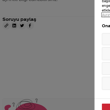
başlı
enge
etkil
Ayrın
Soruyu paylaş
Ona