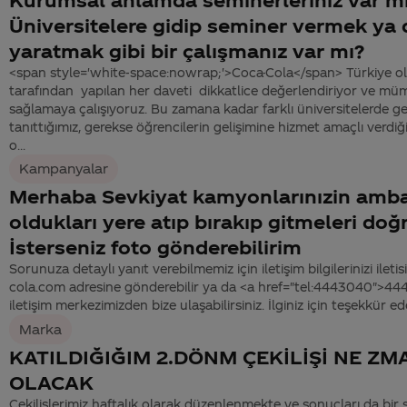
Üniversitelere gidip seminer vermek ya da
yaratmak gibi bir çalışmanız var mı?
<span style='white-space:nowrap;'>Coca-Cola</span> Türkiye ola
tarafından yapılan her daveti dikkatlice değerlendiriyor ve m
sağlamaya çalışıyoruz. Bu zamana kadar farklı üniversitelerde ger
tanıttığımız, gerekse öğrencilerin gelişimine hizmet amaçlı verdi
o...
Kampanyalar
Merhaba Sevkiyat kamyonlarınızin ambala
oldukları yere atıp bırakıp gitmeleri do
İsterseniz foto gönderebilirim
Sorunuza detaylı yanıt verebilmemiz için iletişim bilgilerinizi ile
cola.com adresine gönderebilir ya da <a href="tel:4443040">4
iletişim merkezimizden bize ulaşabilirsiniz. İlginiz için teşekkür ed
Marka
KATILDIĞIĞIM 2.DÖNM ÇEKİLİŞİ NE ZM
OLACAK
Çekilişlerimiz haftalık olarak düzenlenmekte ve sonuçları da bir 