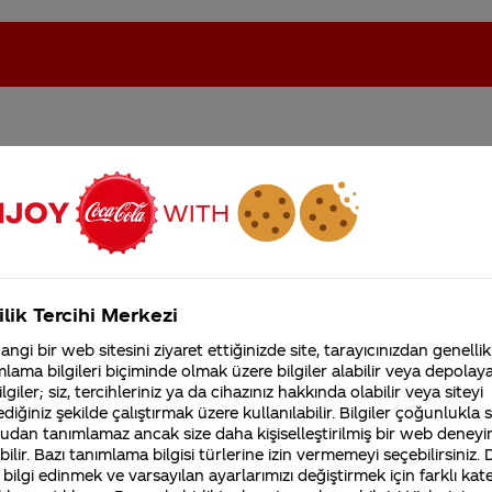
yönetim yaklaşımlarını
oca-Cola'nın Filistin'de fabr...
Coca-Cola’yı kim buldu?
Kurumsal
ilik Tercihi Merkezi
4355 Soru
ngi bir web sitesini ziyaret ettiğinizde site, tarayıcınızdan genellik
Coca-Cola Şirketi hakk
lama bilgileri biçiminde olmak üzere bilgiler alabilir veya depolayab
merak ettikleriniz.
lgiler; siz, tercihleriniz ya da cihazınız hakkında olabilir veya siteyi
Fabrikalarımız,
diğiniz şekilde çalıştırmak üzere kullanılabilir. Bilgiler çoğunlukla si
sertifikalarımız, faaliyet
. Şirketimizin www.coca-colacompany.com adresindeki w
udan tanımlamaz ancak size daha kişiselleştirilmiş bir web deneyi
gösterdiğimiz ülkeler,
tarihçemiz ve daha fazla
ilir. Bazı tanımlama bilgisi türlerine izin vermemeyi seçebilirsiniz.
 farklı alanlardaki politikaları ve yöneticileri hakkında
 bilgi edinmek ve varsayılan ayarlarımızı değiştirmek için farklı kat