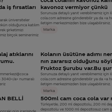
 iş fırsatları
kavonoz vermiyor çünkü
Sorunuza detaylı yanıt verebilmemiz için ile
cola.com adresine gönderebilir ya da <a
rak üniversiteler
iletişim merkezimizden bize ulaşabilirsiniz.
ümkün olduğunca katılım
Marka
ek şirketimizi
ğimiz birçok seminerimiz
j atıklarını
Kolanın üsütüne adımı ne
ğrumu.
nın zararsız olduğunu söy
Fruktoz Şurubu var.Bu şur
tisimmerkezi@coca-
Sorunuza detaylı yanıt verebilmemiz için ile
44 3040</a> numaralı
cola.com adresine gönderebilir ya da <a
eriz
iletişim merkezimizden bize ulaşabilirsiniz.
Marka
AN BELLİ
500ml cam coca cola var 
Türkiye’de; 200 ml depozitolu, 200 ml de
depozitolu ve 1000 ml depozitosuz cam ş
sonraki gün içerisinde