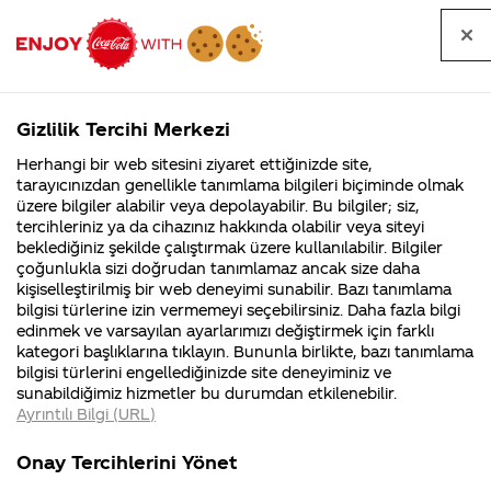
Tüm
Arama
Anasayfa
Haberler
Kapat
sorular
yap
Gizlilik Tercihi Merkezi
Arama yap
Herhangi bir web sitesini ziyaret ettiğinizde site,
Anasayfa
Sorular
Soru detayları
tarayıcınızdan genellikle tanımlama bilgileri biçiminde olmak
üzere bilgiler alabilir veya depolayabilir. Bu bilgiler; siz,
Coca-
Coca-
Kategoriler
Coca-Cola
Coca cola
Coca
tercihleriniz ya da cihazınız hakkında olabilir veya siteyi
Cola'nın
Cola’yı
nerenin
İsrail malı mı
Filistin'de
kim
beklediğiniz şekilde çalıştırmak üzere kullanılabilir. Bilgiler
malı?
Yani ...
fabr...
buldu?
çoğunlukla sizi doğrudan tanımlamaz ancak size daha
Cola'dan
kişiselleştirilmiş bir web deneyimi sunabilir. Bazı tanımlama
Kurumsal
Kamp
bilgisi türlerine izin vermemeyi seçebilirsiniz. Daha fazla bilgi
burs almak
edinmek ve varsayılan ayarlarımızı değiştirmek için farklı
4355 Soru
90 Soru
kategori başlıklarına tıklayın. Bununla birlikte, bazı tanımlama
için ne
Coca-Cola
Kampany
bilgisi türlerini engellediğinizde site deneyiminiz ve
Şirketi
hakkınd
sunabildiğimiz hizmetler bu durumdan etkilenebilir.
hakkında
ettikleri
yapmalıyım?
Ayrıntılı Bilgi (URL)
merak
Kampan
ettikleriniz.
koşulları
Kurumsal
Kampany
Daha
Fabrikalarımız,
kampany
Onay Tercihlerini Yönet
sertifikalarımız,
tarihleri
4355 Soru
90 Soru
faaliyet
temini v