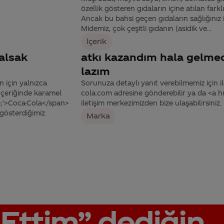
özellik gösteren gıdaların içine atılan far
Ancak bu bahsi geçen gıdaların sağlığınız 
Midemiz, çok çeşitli gıdanın (asidik ve...
İçerik
 alsak
atkı kazandım hala gelme
lazım
 için yalnızca
Sorunuza detaylı yanıt verebilmemiz için ile
İçeriğinde karamel
cola.com adresine gönderebilir ya da <a
p;'>Coca-Cola</span>
iletişim merkezimizden bize ulaşabilirsiniz.
 gösterdiğimiz
Marka
Ettim”
dediğin