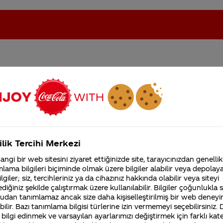
 ? Cappy gibi ürünleri C
oca-Cola'nın Filistin'de fabr...
Coca-Cola’yı kim buldu?
?
Kurumsal
ilik Tercihi Merkezi
4355 Soru
ngi bir web sitesini ziyaret ettiğinizde site, tarayıcınızdan genellik
Coca-Cola Şirketi hakk
lama bilgileri biçiminde olmak üzere bilgiler alabilir veya depolayab
merak ettikleriniz.
lgiler; siz, tercihleriniz ya da cihazınız hakkında olabilir veya siteyi
Fabrikalarımız,
diğiniz şekilde çalıştırmak üzere kullanılabilir. Bilgiler çoğunlukla si
sertifikalarımız, faaliyet
gösterdiğimiz ülkeler,
udan tanımlamaz ancak size daha kişiselleştirilmiş bir web deneyi
tarihçemiz ve daha fazla
ilir. Bazı tanımlama bilgisi türlerine izin vermemeyi seçebilirsiniz.
ın en büyük alkolsüz içecek şirketidir. Türkiye’de 8
 bilgi edinmek ve varsayılan ayarlarımızı değiştirmek için farklı kat