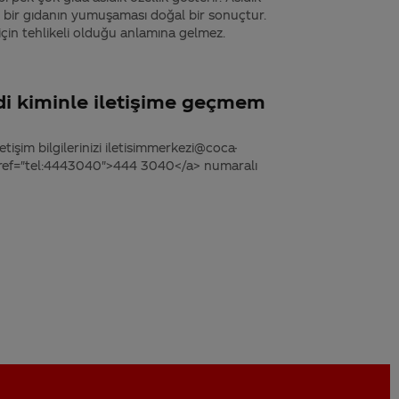
klı bir gıdanın yumuşaması doğal bir sonuçtur.
için tehlikeli olduğu anlamına gelmez.
di kiminle iletişime geçmem
tişim bilgilerinizi iletisimmerkezi@coca-
 href="tel:4443040">444 3040</a> numaralı