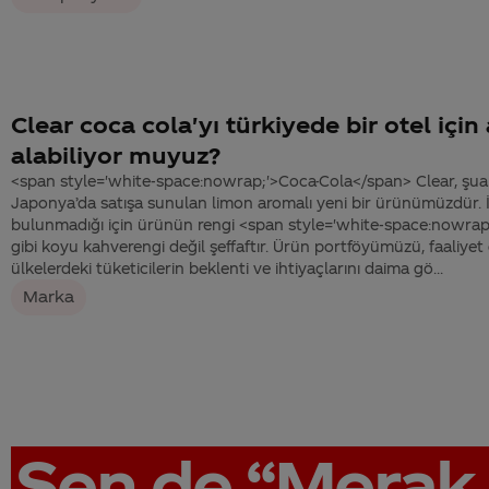
Clear coca cola'yı türkiyede bir otel için
alabiliyor muyuz?
<span style='white-space:nowrap;'>Coca-Cola</span> Clear, şuan
Japonya’da satışa sunulan limon aromalı yeni bir ürünümüzdür. 
bulunmadığı için ürünün rengi <span style='white-space:nowra
gibi koyu kahverengi değil şeffaftır. Ürün portföyümüzü, faaliyet
ülkelerdeki tüketicilerin beklenti ve ihtiyaçlarını daima gö...
Marka
Sen de
“Merak 