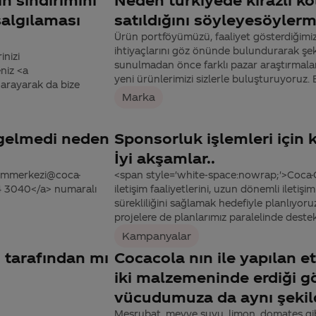
salgılaması
satıldığını söyleyesöylerm
Ürün portföyümüzü, faaliyet gösterdiğimiz 
ihtiyaçlarını göz önünde bulundurarak şeki
inizi
sunulmadan önce farklı pazar araştırmaları
niz <a
yeni ürünlerimizi sizlerle buluşturuyoruz.
arayarak da bize
Marka
 gelmedi neden
Sponsorluk işlemleri için
İyi akşamlar..
tisimmerkezi@coca-
<span style='white-space:nowrap;'>Coca-Co
44 3040</a> numaralı
iletişim faaliyetlerini, uzun dönemli ileti
sürekliliğini sağlamak hedefiyle planlıyor
projelere de planlarımız paralelinde destek 
Kampanyalar
ı tarafından mı
Cocacola nın ile yapılan e
iki malzemeninde erdiği g
vücudumuza da aynı şekild
Meşrubat, meyve suyu, limon, domates gibi 