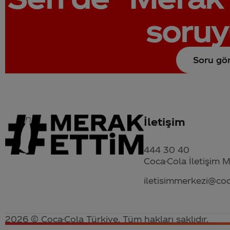
soruy
Soru gö
İletişim
444 30 40
Coca-Cola İletişim 
iletisimmerkezi@co
2026 © Coca-Cola Türkiye. Tüm hakları saklıdır.