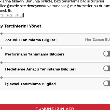
uz.
Coca-Cola
,
Coca-Cola
Zero,
Coca-Cola
light, Fanta,
klarına tıklayın. Bununla birlikte, bazı tanımlama bilgisi türlerini
llediğinizde site deneyiminiz ve sunabildiğimiz hizmetler bu duru
e Tea, Powerade, Gladiator, SenSun ve RANI Türkiye’
enebilir.
tılı Bilgi (URL)
Şirket hakkı
y Tercihlerini Yönet
Her Zaman Et
Zorunlu Tanımlama Bilgileri
Performans Tanımlama Bilgileri
Hedefleme Amaçlı Tanımlama Bilgileri
İşlevsel Tanımlama Bilgileri
TÜMÜNE İZIN VER