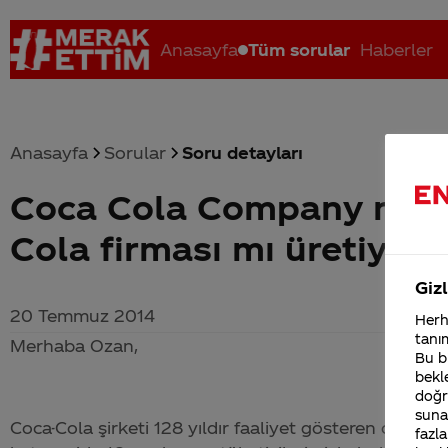
Anasayfa
Tüm sorular
Haberler
Anasayfa
Sorular
Soru detayları
Coca Cola Company nedir
Coca-Cola nerenin malı?
Coca cola İsrail malı mı Yani ...
C
Cola firması mı üretiyor 
Gizl
20 Temmuz 2014
Herha
tanım
Merhaba Ozan,
Bu bi
bekle
doğr
sunab
Coca-Cola
şirketi 128 yıldır faaliyet gösteren dünyan
fazla