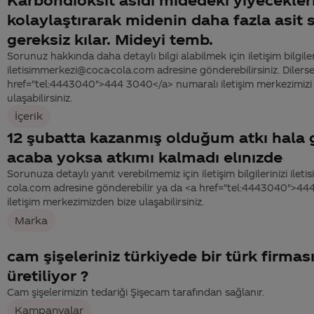
kolaylaştırarak midenin daha fazla asit 
gereksiz kılar. Mideyi temb.
Sorunuz hakkında daha detaylı bilgi alabilmek için iletişim bilgiler
iletisimmerkezi@coca-cola.com adresine gönderebilirsiniz. Dilerse
href="tel:4443040">444 3040</a> numaralı iletişim merkezimizi 
ulaşabilirsiniz.
İçerik
12 şubatta kazanmış olduğum atkı hala
acaba yoksa atkımı kalmadı elınızde
Sorunuza detaylı yanıt verebilmemiz için iletişim bilgilerinizi ile
cola.com adresine gönderebilir ya da <a href="tel:4443040">4
iletişim merkezimizden bize ulaşabilirsiniz.
Marka
cam şişeleriniz türkiyede bir türk firmas
üretiliyor ?
Cam şişelerimizin tedariği Şişecam tarafından sağlanır.
Kampanyalar