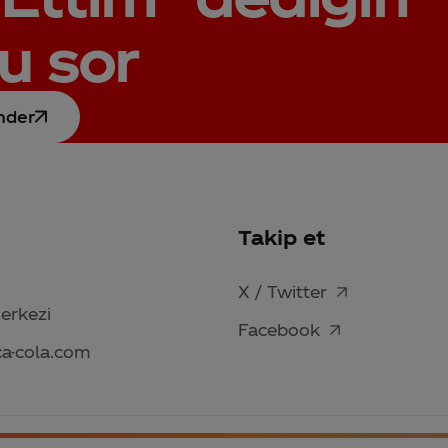
u sor
nder
Takip et
X / Twitter
Merkezi
Facebook
ca-cola.com