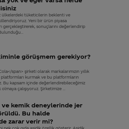
isiniz
ülkelerdeki tüketicilerin beklenti ve
llendiriyoruz. Yeni bir ürün piyasa
 gerçekleştirerek, sonuçlarını değerlendirip
 Bulunduğu...
 kiminle görüşmem gerekiyor?
la</span> şirketi olarak markalarımızın yıllık
şim platformları kurmak ve bu platformların
uz. Bu kapsam içinde değerlendirebileceğimiz
olmaya çalışıyoruz. Şirketimize ...
t ve kemik deneylerinde jer
örüldü. Bu halde
e zarar verir mi?
pek çok gıda asidik özellik gösterir. Asidik