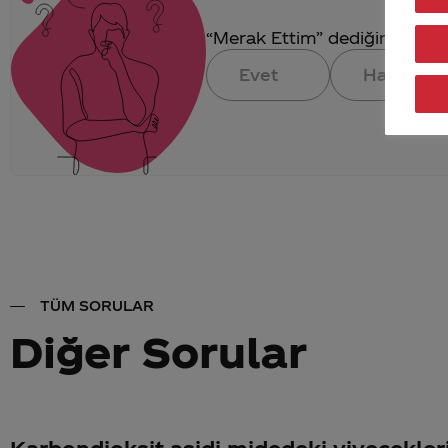
“Merak Ettim” dediğin konuya 
Evet
Hayır
TÜM SORULAR
Diğer Sorular
Karbondioksit asidi midedeki yiyecekleri