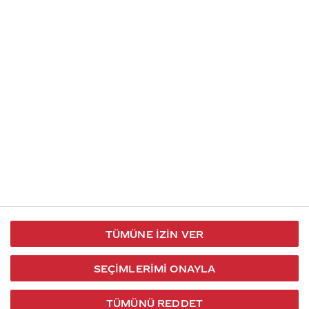
İletişim
Takip et
S.S.S
Kullanım
444 30 40
X / Twitter
Koşulları
Coca-Cola İletişim
Facebook
Merkezi
Veri Koruma
iletisimmerkezi@coca-
ve Gizlilik
cola.com
TÜMÜNE İZIN VER
Bilgi
Toplumu
SEÇIMLERIMI ONAYLA
Hizmetleri
TÜMÜNÜ REDDET