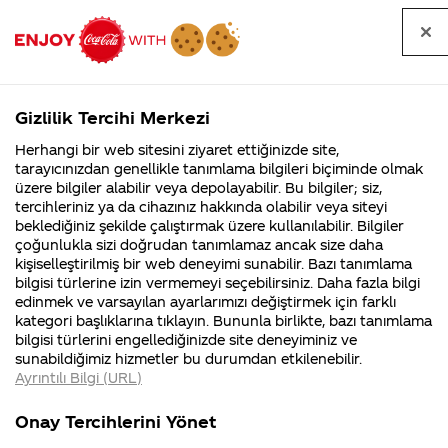
Tüm
Arama
Anasayfa
Haberler
Kapat
sorular
yap
Gizlilik Tercihi Merkezi
Arama yap
Herhangi bir web sitesini ziyaret ettiğinizde site,
Anasayfa
Sorular
Soru detayları
tarayıcınızdan genellikle tanımlama bilgileri biçiminde olmak
üzere bilgiler alabilir veya depolayabilir. Bu bilgiler; siz,
Coca-
Coca-
Kategoriler
Coca-Cola
Coca cola
Coca-Cola
tercihleriniz ya da cihazınız hakkında olabilir veya siteyi
Cola'nın
Cola’yı
nerenin
İsrail malı mı
Filistin'de
kim
beklediğiniz şekilde çalıştırmak üzere kullanılabilir. Bilgiler
malı?
Yani ...
fabr...
buldu?
çoğunlukla sizi doğrudan tanımlamaz ancak size daha
çok asidik
kişiselleştirilmiş bir web deneyimi sunabilir. Bazı tanımlama
Kurumsal
Kamp
bilgisi türlerine izin vermemeyi seçebilirsiniz. Daha fazla bilgi
bir içerik
edinmek ve varsayılan ayarlarımızı değiştirmek için farklı
4355 Soru
90 Soru
kategori başlıklarına tıklayın. Bununla birlikte, bazı tanımlama
değil mi?
Coca-Cola
Kampany
bilgisi türlerini engellediğinizde site deneyiminiz ve
Şirketi
hakkınd
sunabildiğimiz hizmetler bu durumdan etkilenebilir.
hakkında
ettikleri
Ayrıntılı Bilgi (URL)
merak
Kampan
ettikleriniz.
koşulları
02
Kurumsal
Kampanyala
Fabrikalarımız,
kampany
Ocak
Onay Tercihlerini Yönet
sertifikalarımız,
tarihleri
2014
4355 Soru
90 Soru
faaliyet
temini v